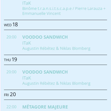
ITaK
Binôme t.r.a.n.s.i.t.s.c.a.p.e / Pierre Larauza +
Emmanuelle Vincent
18
WED
VOODOO SANDWICH
20:00
ITaK
Augustin Rébétez & Niklas Blomberg
19
THU
VOODOO SANDWICH
20:00
ITaK
Augustin Rébétez & Niklas Blomberg
20
FRI
MÉTAGORE MAJEURE
22:00