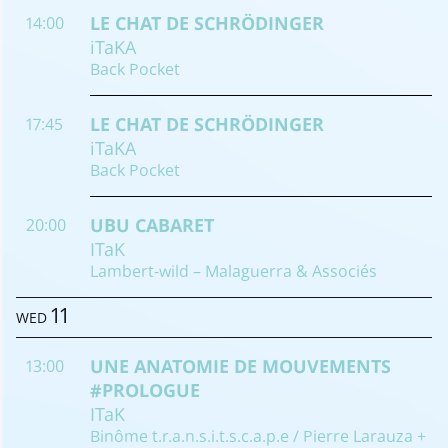
LE CHAT DE SCHRÖDINGER
14:00
iTaKA
Back Pocket
LE CHAT DE SCHRÖDINGER
17:45
iTaKA
Back Pocket
UBU CABARET
20:00
ITaK
Lambert-wild – Malaguerra & Associés
11
WED
UNE ANATOMIE DE MOUVEMENTS
13:00
#PROLOGUE
ITaK
Binôme t.r.a.n.s.i.t.s.c.a.p.e / Pierre Larauza +