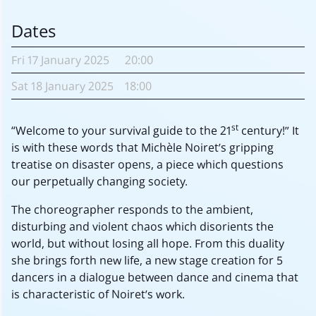
Dates
Fri
17 January
2025
20:00
Sat
18 January
2025
18:00
st
“Welcome to your survival guide to the 21
century!” It
is with these words that Michèle Noiret’s gripping
treatise on disaster opens, a piece which questions
our perpetually changing society.
The choreographer responds to the ambient,
disturbing and violent chaos which disorients the
world, but without losing all hope. From this duality
she brings forth new life, a new stage creation for 5
dancers in a dialogue between dance and cinema that
is characteristic of Noiret’s work.