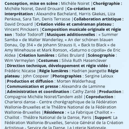
Conception, mise en scène :
Michèle Noiret |
Chorégraphie :
Michèle Noiret, David Drouard |
Co-création et
interprétation :
Alexandre Bachelard, Harris Gkekas, Liza
Penkova, Sara Tan, Denis Terrasse |
Collaboration artistique :
David Drouard |
Création vidéo et caméraman plateau :
Vincent Pinckaers |
Composition musicale originale
et régie
son
: Todor Todoroff |
Musiques additionnelles
: « Summer
Samba » de Walter Wanderley, « An der schönen blauen
Donau, Op 314 » de Johann Strauss II, « Back to Black » de
Amy Winehouse et Mark Ronson, «Saturno o cipolla» de Eric
Aldea |
Création lumières :
Gilles Brulard |
Scénographie
:
Wim Vermeylen |
Costumes :
Silvia Ruth Hasenclever
|
Direction technique, développement et régie vidéo :
Frédéric Nicaise |
Régie lumières :
Hadrien Jeangette
Régie
plateau
: John Coopeer |
Photographies
: Sergine Laloux
|
Production et diffusion
: Morten Walderhaug
|
Communication et presse :
Alexandra de Laminne
|
Administration et coordination :
Cathy Zanté |
Production
:
Compagnie Michèle Noiret/Tandem asbl |
Coproduction
:
Charleroi danse - Centre chorégraphique de la Fédération
Wallonie-Bruxelles et le Théâtre National de la Fédération
Wallonie-Bruxelles |
Résidence
: « La Fabrique Chaillot » -
Chaillot - Théâtre National de la Danse, Paris |
Support
: La
Fédération Wallonie-Bruxelles, Service Général de la Création
Artistique - Service de la Danse, La Loterie Nationale,