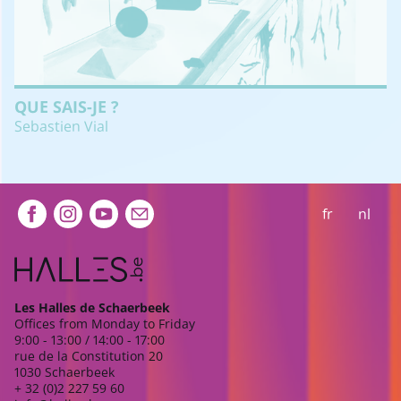
QUE SAIS-JE ?
Sebastien Vial
Extra navigation
fr
nl
Les Halles de Schaerbeek
Offices from Monday to Friday
9:00 - 13:00 / 14:00 - 17:00
rue de la Constitution 20
1030 Schaerbeek
+ 32 (0)2 227 59 60