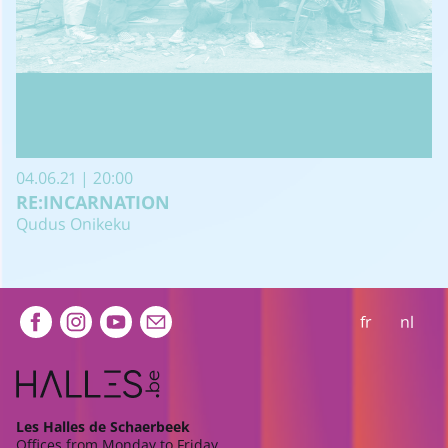
04.06.21 | 20:00
RE:INCARNATION
Qudus Onikeku
Extra navigation
fr
nl
Les Halles de Schaerbeek
Offices from Monday to Friday