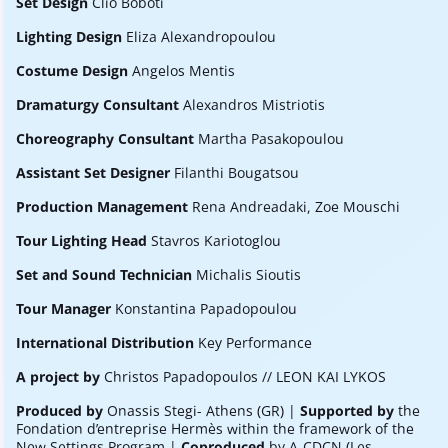
Set Design
Clio Boboti
Lighting Design
Eliza Alexandropoulou
Costume Design
Angelos Mentis
Dramaturgy Consultant
Alexandros Mistriotis
Choreography Consultant
Martha Pasakopoulou
Assistant Set Designer
Filanthi Bougatsou
Production Management
Rena Andreadaki, Zoe Mouschi
Tour Lighting Head
Stavros Kariotoglou
Set and Sound Technician
Michalis Sioutis
Tour Manager
Konstantina Papadopoulou
International Distribution
Key Performance
A project by
Christos Papadopoulos // LEON KAI LYKOS
Produced by
Onassis Stegi- Athens (GR) |
Supported by
the
Fondation d’entreprise Hermès within the framework of the
New Settings Program |
Coproduced
by A-CDCN
(Les