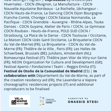
Hivernales - CDCN d’Avignon, La Manufacture - CDCN
Nouvelle-Aquitaine Bordeaux · La Rochelle, L’échangeur -
CDCN Hauts-de-France, Le Dancing CDCN Dijon Bourgogne-
Franche-Comté, Chorège I CDCN Falaise Normandie, Le
Pacifique - CDCN Grenoble - Auvergne - Rhône-Alpes, Touka
Danses - CDCN Guyane, Atelier de Paris / CDCN, Le Gymnase
CDCN Roubaix - Hauts-de-France, POLE-SUD CDCN /
Strasbourg, La Place de la Danse - CDCN Toulouse / Occitanie,
La Maison CDCN Uzès Gard Occitanie, La Briqueterie CDCN
du Val-de-Marne) (FR); La Briqueterie - CDCN du Val-de-
Marne (FR); Théâtre de la Ville , Paris (FR); Les Halles de
Schaerbeek, Brussels (BE); Julidans, Amsterdam (NL);
Romaeuropa Festival (IT); Théâtre Jean Vilar de Vitry-sur-Seine
(FR); NEON Organization for Culture and Development (GR);
Festival Aperto / Fondazione I Teatri – Reggio Emilia (IT);
Festival de Otoño de la Comunidad de Madrid
(ES) |
In
collaboration with
Département du Val-de-Marne, as part of
the creation residency aid (FR), the Lavanderia a Vapore
choreographic residencies projects (IT) and additional
coproducers to be finalised