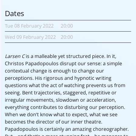
Dates
Tue
08 February
2022
20:00
Wed
09 February
2022
20:00
Larsen C
is a malleable yet structured piece. In it,
Christos Papadopoulos disrupt our sense: a simple
contextual change is enough to change our
perceptions. His rigorous and hypnotic writing
questions what the act of watching prevents us from
seeing. Bent trajectories, staggered, repetitive or
irregular movements, slowdown or acceleration,
everything contributes to disturbing our perception.
When we don’t know what to expect, what we see
becomes the director of our inner theatre.
Papadopoulos is certainly an amazing choreographer.