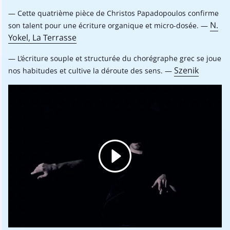
Cette quatrième pièce de Christos Papadopoulos confirme
N.
son talent pour une écriture organique et micro-dosée.
Yokel, La Terrasse
L’écriture souple et structurée du chorégraphe grec se joue
Szenik
nos habitudes et cultive la déroute des sens.