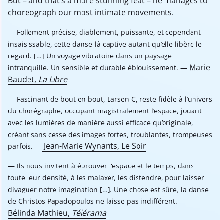
But – and that’s a more stunning feat – he manages to
choreograph our most intimate movements.
Follement précise, diablement, puissante, et cependant
insaisissable, cette danse-là captive autant qu’elle libère le
regard. […] Un voyage vibratoire dans un paysage
Marie
intranquille. Un sensible et durable éblouissement.
Baudet,
La Libre
Fascinant de bout en bout, Larsen C, reste fidèle à l’univers
du chorégraphe, occupant magistralement l’espace, jouant
avec les lumières de manière aussi efficace qu’originale,
créant sans cesse des images fortes, troublantes, trompeuses
Jean-Marie Wynants, Le Soir
parfois.
Ils nous invitent à éprouver l'espace et le temps, dans
toute leur densité, à les malaxer, les distendre, pour laisser
divaguer notre imagination [...]. Une chose est sûre, la danse
de Christos Papadopoulos ne laisse pas indifférent.
Bélinda Mathieu,
Télérama