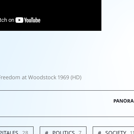
 Freedom at Woodstock 1969 (HD)
PANORAM
PITALES
28
POLITICS
7
SOCIETY
1