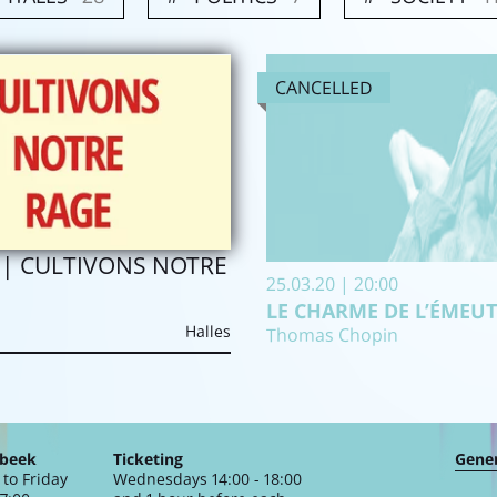
CANCELLED
e
| CULTIVONS NOTRE
25.03.20 | 20:00
LE CHARME DE L’ÉMEUT
Halles
Thomas Chopin
rbeek
Ticketing
Gener
to Friday
Wednesdays 14:00 - 18:00