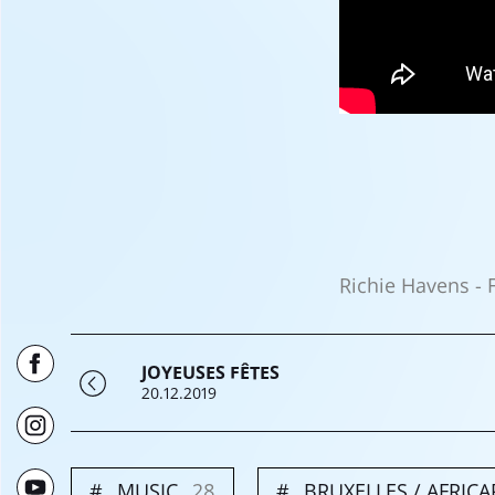
Richie Havens -
JOYEUSES FÊTES
20.12.2019
MUSIC
28
BRUXELLES / AFRICA