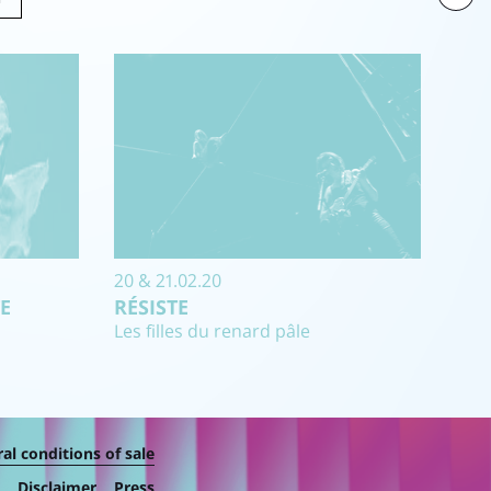
20 & 21.02.20
E
RÉSISTE
Les filles du renard pâle
al conditions of sale
Disclaimer
Press