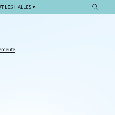
UT
LES HALLES
'emeute
.