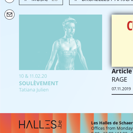
Articl
10 & 11.02.20
RAGE
SOULÈVEMENT
07.11.2019
Tatiana Julien
Extra navigation
Les Halles de Schae
Offices from Monday 