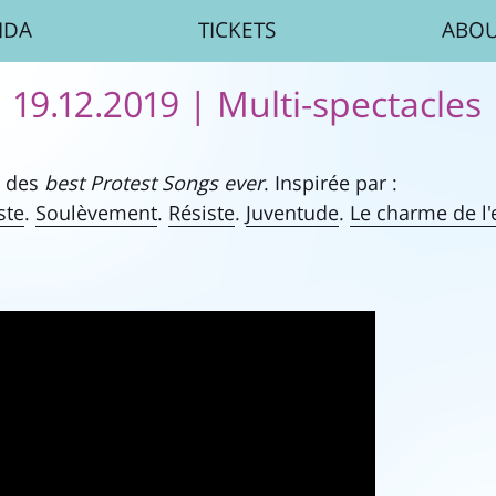
NDA
TICKETS
ABO
19.12.2019
| Multi-spectacles
s des
best Protest Songs ever
. Inspirée par :
ste
.
Soulèvement
.
Résiste
.
Juventude
.
Le charme de l