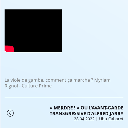
La viole de gambe, comment ça marche ? Myriam
Rignol - Culture Prime
« MERDRE ! » OU L’AVANT-GARDE
TRANSGRESSIVE D’ALFRED JARRY
28.04.2022
| Ubu Cabaret