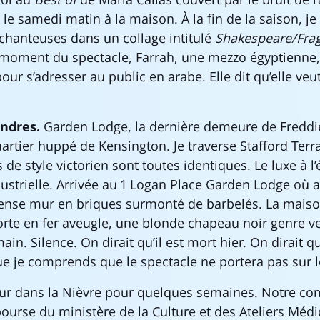
le samedi matin à la maison. À la fin de la saison, j
 chanteuses dans un collage intitulé
Shakespeare/Fra
 moment du spectacle, Farrah, une mezzo égyptienne, 
r s’adresser au public en arabe. Elle dit qu’elle veu
ondres.
Garden Lodge, la dernière demeure de Freddie
uartier huppé de Kensington. Je traverse Stafford Terr
 de style victorien sont toutes identiques. Le luxe à 
ustrielle. Arrivée au 1 Logan Place Garden Lodge où a
ense mur en briques surmonté de barbelés. La maison
orte en fer aveugle, une blonde chapeau noir genre v
ain. Silence. On dirait qu’il est mort hier. On dirait q
que je comprends que le spectacle ne portera pas sur l
ur dans la Nièvre pour quelques semaines. Notre c
bourse du ministère de la Culture et des Ateliers Méd