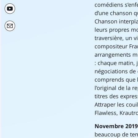
comédiens s’enf
d’une chanson q
Chanson interpl
leurs propres mo
traversière, un v
compositeur Fran
arrangements mus
: chaque matin, 
négociations de c
comprends que le
l’original de la
titres des expre
Attraper les cou
Flawless, Krautr
Novembre 2019
beaucoup de temp