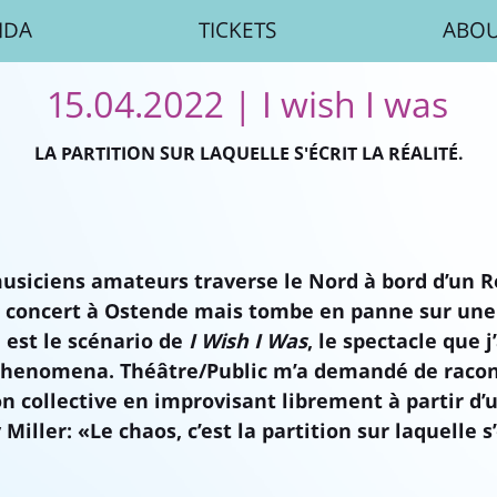
NDA
TICKETS
ABO
15.04.2022
| I wish I was
LA PARTITION SUR LAQUELLE S'ÉCRIT LA RÉALITÉ.
siciens amateurs traverse le Nord à bord d’un R
 concert à Ostende mais tombe en panne sur une
l est le scénario de
I Wish I Was
, le spectacle que 
henomena. Théâtre/Public m’a demandé de racon
on collective en improvisant librement à partir d
 Miller: «Le chaos, c’est la partition sur laquelle s’