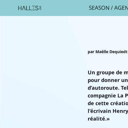
SEASON
/
AGE
par Maëlle Dequiedt
Un groupe de mu
pour donner un
d’autoroute. Te
compagnie La P
de cette créati
l’écrivain Henry
réalité.»