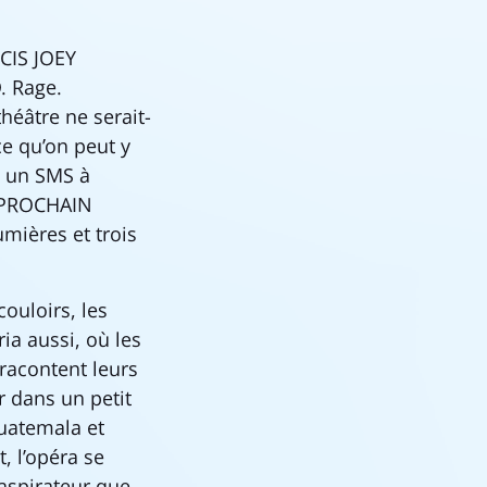
NCIS JOEY
 Rage.
théâtre ne serait-
ce qu’on peut y
ie un SMS à
E PROCHAIN
mières et trois
couloirs, les
ia aussi, où les
racontent leurs
r dans un petit
Guatemala et
, l’opéra se
’aspirateur que