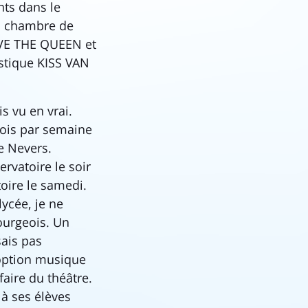
nts dans le
la chambre de
AVE THE QUEEN et
astique KISS VAN
s vu en vrai.
fois par semaine
e Nevers.
rvatoire le soir
toire le samedi.
lycée, je ne
bourgeois. Un
sais pas
 option musique
faire du théâtre.
 à ses élèves