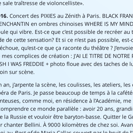
sale traîtresse de violoncelliste».
16.
Concert des PIXIES au Zénith à Paris. BLACK FRA
ENCHANTIN en ombres chinoises WHERE IS MY MIND.
ule qui vibre. Est-ce que c’est possible de recréer au 
 de cette sensation? Et si ce n’est pas possible, est-
n échoue, qu’est-ce que ça raconte du théâtre ? J’envo
e mes complices de création : J'AI LE TITRE DE NOTR
SH I WAS FREDDIE + photo floue avec des taches de lu
loin sur scène.
n, j’arpente la scène, les coulisses, les ateliers, les 
péra de Paris. Je passe beaucoup de temps à la cafétér
anteuses, comme moi, en résidence à l’Académie, me 
e comprendre ce monde parallèle : avoir 20 ans, grandi
e la Russie et vouloir être baryton-basse. Quitter le 
r chanter Bellini. À 9000 kilomètres de chez soi. Avant
moi au
Best of
de Maria Callas couvert par le bruit de l