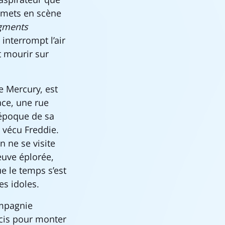
e mets en scène
gments
interrompt l’air
t mourir sur
 Mercury, est
ace, une rue
l’époque de sa
 vécu Freddie.
 ne se visite
euve éplorée,
ue le temps s’est
es idoles.
ompagnie
icis pour monter