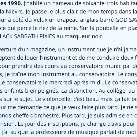
es 1990.
J’habite un hameau de soixante-trois habita
a Nièvre. Je passe le plus clair de mon temps dans 
mur à côté du Velux un drapeau anglais barré GOD S
ice qui perce le nez de la reine. Sur la poubelle en pl
ACK SABBATH PIXIES au marqueur noir.
erture d’un magazine, un instrument que je n’ai jamai
ptent de louer l’instrument et de me conduire deux 
pour prendre des cours au conservatoire municipal d
, je traîne mon instrument au conservatoire. Le conse
 Le conservatoire le mercredi après-midi. Le conserva
s enfants bien peignés. La distinction. Au collège, au 
ur le sujet. Le violoncelle, c’est beau mais ça fait 
eur me demande ce que je veux faire plus tard. Je ne 
onds cheffe d’orchestre. Plus tard, je suis admise en
isien. Le jour des inscriptions, je change d’avis pour 
, j’ai su que la professeure de musique parlait de moi