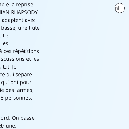
le la reprise
nl
HEMIAN RHAPSODY.
s adaptent avec
basse, une flûte
. Le
 les
 ces répétitions
iscussions et les
tat. Je
nce qui sépare
 qui ont pour
ie des larmes,
408 personnes,
Nord. On passe
éthune,