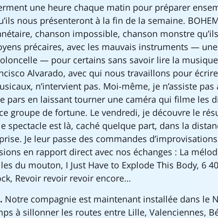
erment une heure chaque matin pour préparer ensemb
u’ils nous présenteront à la fin de la semaine. BO
anétaire, chanson impossible, chanson monstre qu’il
yens précaires, avec les mauvais instruments — une 
ioloncelle — pour certains sans savoir lire la musique
cisco Alvarado, avec qui nous travaillons pour écrire
icaux, n’intervient pas. Moi-même, je n’assiste pas à
je pars en laissant tourner une caméra qui filme les d
e groupe de fortune. Le vendredi, je découvre le résul
 spectacle est là, caché quelque part, dans la dista
 reprise. Je leur passe des commandes d’improvisations
ssions en rapport direct avec nos échanges : La mélod
illes du mouton, I Just Have to Explode This Body, 6 
ock, Revoir revoir revoir encore…
.
Notre compagnie est maintenant installée dans le 
s à sillonner les routes entre Lille, Valenciennes, B