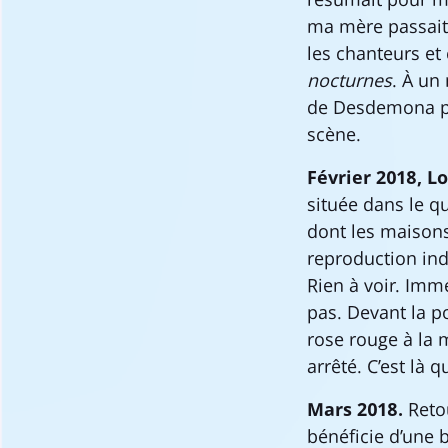
ma mère passait 
les chanteurs et
nocturnes
. À un
de Desdemona pou
scène.
Février 2018, L
située dans le q
dont les maisons
reproduction ind
Rien à voir. Imm
pas. Devant la p
rose rouge à la m
arrêté. C’est là 
Mars 2018.
Reto
bénéficie d’une 