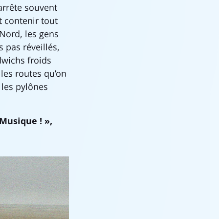
arrête souvent
t contenir tout
 Nord, les gens
s pas réveillés,
dwichs froids
 les routes qu’on
 les pylônes
 Musique ! »,