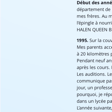
Début des anné
département de l
mes frères. Au 
l’épingle à nourr
HALEN QUEEN BL
1995.
Sur la couv
Mes parents acce
à 20 kilomètres 
Pendant neuf ans
après les cours.
Les auditions. Le
communique pas s
jour, un profess
pourquoi, je rép
dans un lycée par
L’année suivante