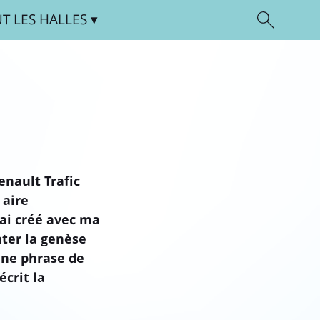
UT
LES HALLES
enault Trafic
 aire
j’ai créé avec ma
ter la genèse
’une phrase de
écrit la