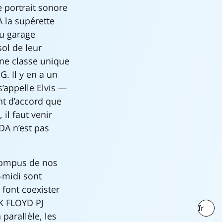
e portrait sonore
À la supérette
au garage
ol de leur
une classe unique
G. Il y en a un
s’appelle Elvis —
ont d’accord que
il faut venir
IDA n’est pas
 rompus de nos
-midi sont
 font coexister
 FLOYD PJ
fr
parallèle, les