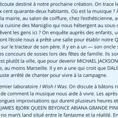
’écoute destiné à notre prochaine création. On trace l
six cent quarante-deux habitants. Où est la musique ? 
 la mairie, au salon de coiffure, chez l’esthéticienne, 
la cuisine des Marsiglio qui nous hébergent au sous-s
êvent les gens ici ? On enquête auprès des enfants, 
nt l’école nous a prêté une salle pour établir notre Q
sur le tracteur de son père. Il y en a un — son oncle 
es concours de sosies lors des fêtes de famille. Ils s
est plutôt la ville, que pour devenir MICHAEL JACKSON, 
e, au moins Marseille. Il y en a une qui croit que DAL
 juste arrêté de chanter pour vivre à la campagne.
emier laboratoire
I Wish I Was
. On discute à bâtons
 de comment la musique nous aide à vivre. Les après
ongues improvisations qui durent plusieurs heures et
 JAMES BJORK QUEEN BEYONCE ARIANA GRANDE PINK
 man’s land situé entre le fantasme et la réalité. En 