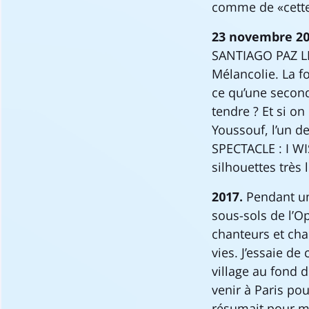
comme de «cette 
23 novembre 20
SANTIAGO PAZ L
Mélancolie. La fo
ce qu’une seconde
tendre ? Et si o
Youssouf, l’un d
SPECTACLE : I WI
silhouettes très 
2017.
Pendant un a
sous-sols de l’O
chanteurs et ch
vies. J’essaie d
village au fond d
venir à Paris pou
résumait pour 