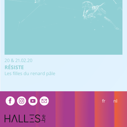
20 & 21.02.20
RÉSISTE
Les filles du renard pâle
Extra navigation
fr
nl