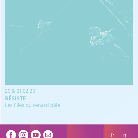
20 & 21.02.20
RÉSISTE
Les filles du renard pâle
Extra navigation
fr
nl