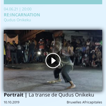
04.06.21 | 20:00
RE:INCARNATION
Qudus Onikeku
Portrait |
La transe de Qudus Onikeku
10.10.2019
Bruxelles Africapitales