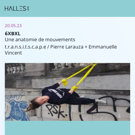
20.05.23
6XBXL
Une anatomie de mouvements
t.r.a.n.s.i.t.s.c.a.p.e / Pierre Larauza + Emmanuelle
Vincent