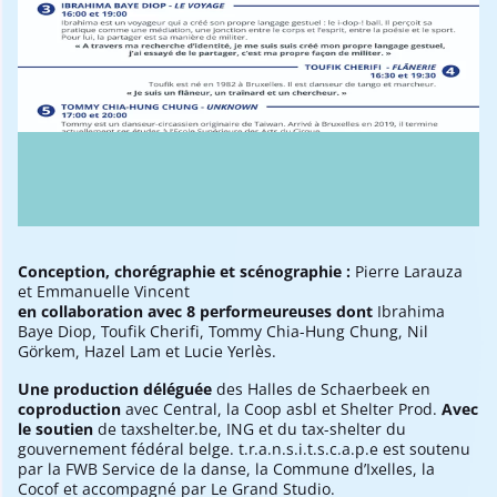
Conception, chorégraphie et scénographie :
Pierre Larauza
et Emmanuelle Vincent
en collaboration avec 8 performeureuses dont
Ibrahima
Baye Diop, Toufik Cherifi, Tommy Chia-Hung Chung, Nil
Görkem, Hazel Lam et Lucie Yerlès.
Une production déléguée
des Halles de Schaerbeek en
coproduction
avec Central, la Coop asbl et Shelter Prod.
Avec
le soutien
de taxshelter.be, ING et du tax-shelter du
gouvernement fédéral belge. t.r.a.n.s.i.t.s.c.a.p.e est soutenu
par la FWB Service de la danse, la Commune d’Ixelles, la
Cocof et accompagné par Le Grand Studio.