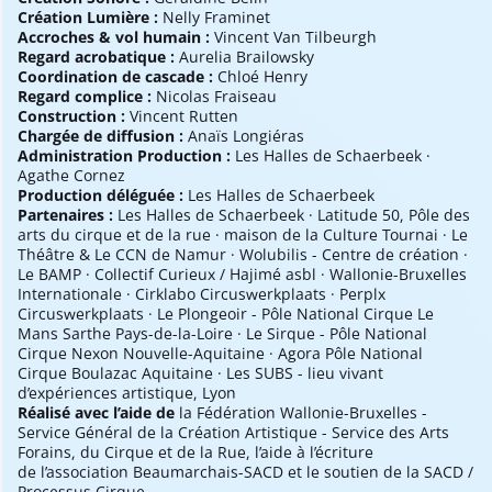
Création Lumière :
Nelly Framinet
Accroches & vol humain :
Vincent Van Tilbeurgh
Regard acrobatique :
Aurelia Brailowsky
Coordination de cascade :
Chloé Henry
Regard complice :
Nicolas Fraiseau
Construction :
Vincent Rutten
Chargée de diffusion :
Anaïs Longiéras
Administration Production :
Les Halles de Schaerbeek ·
Agathe Cornez
Production déléguée :
Les Halles de Schaerbeek
Partenaires :
Les Halles de Schaerbeek · Latitude 50, Pôle des
arts du cirque et de la rue · maison de la Culture Tournai · Le
Théâtre & Le CCN de Namur · Wolubilis - Centre de création ·
Le BAMP · Collectif Curieux / Hajimé asbl · Wallonie-Bruxelles
Internationale · Cirklabo Circuswerkplaats · Perplx
Circuswerkplaats · Le Plongeoir - Pôle National Cirque Le
Mans Sarthe Pays-de-la-Loire · Le Sirque - Pôle National
Cirque Nexon Nouvelle-Aquitaine · Agora Pôle National
Cirque Boulazac Aquitaine · Les SUBS - lieu vivant
d’expériences artistique, Lyon
Réalisé avec l’aide de
la Fédération Wallonie-Bruxelles -
Service Général de la Création Artistique - Service des Arts
Forains, du Cirque et de la Rue, l’aide à l’écriture
de l’association Beaumarchais-SACD et le soutien de la SACD /
Processus Cirque