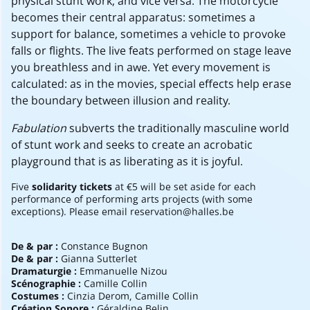
physical stunt work, and vice versa. The motorcycle
becomes their central apparatus: sometimes a
support for balance, sometimes a vehicle to provoke
falls or flights. The live feats performed on stage leave
you breathless and in awe. Yet every movement is
calculated: as in the movies, special effects help erase
the boundary between illusion and reality.
Fabulation
subverts the traditionally masculine world
of stunt work and seeks to create an acrobatic
playground that is as liberating as it is joyful.
Five
solidarity tickets
at €5 will be set aside for each
performance of performing arts projects (with some
exceptions). Please email reservation@halles.be
De & par :
Constance Bugnon
De & par :
Gianna Sutterlet
Dramaturgie :
Emmanuelle Nizou
Scénographie :
Camille Collin
Costumes :
Cinzia Derom, Camille Collin
Création Sonore :
Géraldine Belin