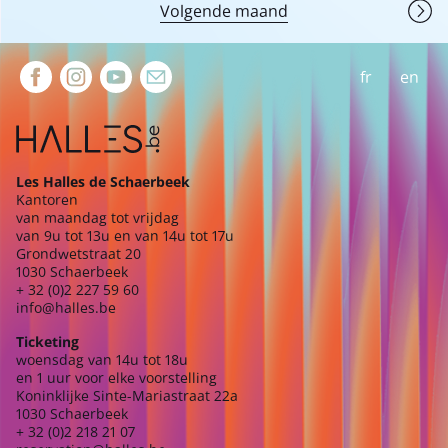
Volgende maand
Extra navigation
fr
en
Les Halles de Schaerbeek
Kantoren
van maandag tot vrijdag
van 9u tot 13u en van 14u tot 17u
Grondwetstraat 20
1030 Schaerbeek
+ 32 (0)2 227 59 60
info@halles.be
Ticketing
woensdag van 14u tot 18u
en 1 uur voor elke voorstelling
Koninklijke Sinte-Mariastraat 22a
1030 Schaerbeek
+ 32 (0)2 218 21 07