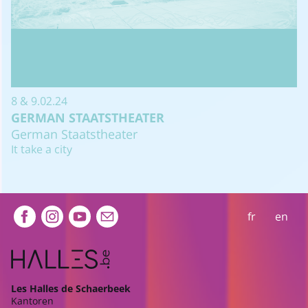
8 & 9.02.24
GERMAN STAATSTHEATER
German Staatstheater
It take a city
Extra navigation
fr
en
Les Halles de Schaerbeek
Kantoren