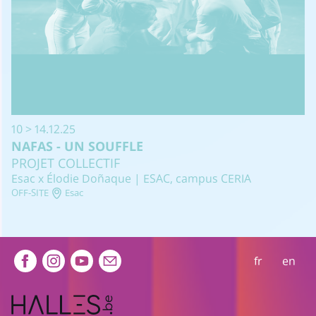
10 > 14.12.25
NAFAS - UN SOUFFLE
PROJET COLLECTIF
Esac x Élodie Doñaque | ESAC, campus CERIA
OFF-SITE
Esac
Extra navigation
fr
en