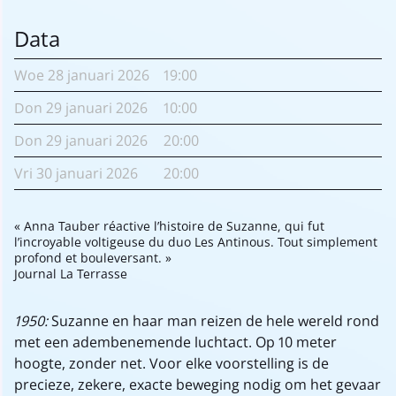
Data
Woe
28 januari
2026
19:00
Don
29 januari
2026
10:00
Don
29 januari
2026
20:00
Vri
30 januari
2026
20:00
« Anna Tauber réactive l’histoire de Suzanne, qui fut
l’incroyable voltigeuse du duo Les Antinous. Tout simplement
profond et bouleversant. »
Journal La Terrasse
1950:
Suzanne en haar man reizen de hele wereld rond
met een adembenemende luchtact. Op 10 meter
hoogte, zonder net. Voor elke voorstelling is de
precieze, zekere, exacte beweging nodig om het gevaar