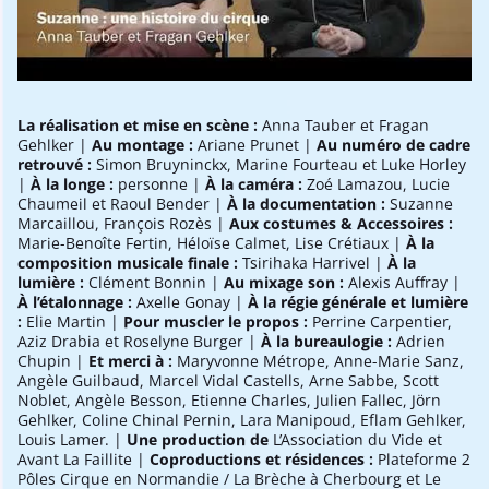
La réalisation et mise en scène :
Anna Tauber et Fragan
Gehlker |
Au montage :
Ariane Prunet |
Au numéro de cadre
retrouvé :
Simon Bruyninckx, Marine Fourteau et Luke Horley
|
À la longe :
personne |
À la caméra :
Zoé Lamazou, Lucie
Chaumeil et Raoul Bender |
À la documentation :
Suzanne
Marcaillou, François Rozès |
Aux costumes & Accessoires :
Marie-Benoîte Fertin, Héloïse Calmet, Lise Crétiaux |
À la
composition musicale finale :
Tsirihaka Harrivel |
À la
lumière :
Clément Bonnin |
Au mixage son :
Alexis Auffray |
À l’étalonnage :
Axelle Gonay |
À la régie générale et lumière
:
Elie Martin |
Pour muscler le propos :
Perrine Carpentier,
Aziz Drabia et Roselyne Burger |
À la bureaulogie :
Adrien
Chupin |
Et merci à :
Maryvonne Métrope, Anne-Marie Sanz,
Angèle Guilbaud, Marcel Vidal Castells, Arne Sabbe, Scott
Noblet, Angèle Besson, Etienne Charles, Julien Fallec, Jörn
Gehlker, Coline Chinal Pernin, Lara Manipoud, Eflam Gehlker,
Louis Lamer. |
Une production de
L’Association du Vide et
Avant La Faillite |
Coproductions et résidences :
Plateforme 2
Pôles Cirque en Normandie / La Brèche à Cherbourg et Le