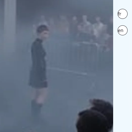
fr
en