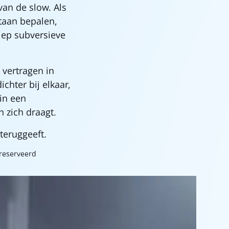
an de slow. Als
staan bepalen,
iep subversieve
 vertragen in
chter bij elkaar,
in een
n zich draagt.
 teruggeeft.
reserveerd