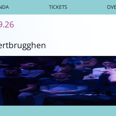
NDA
TICKETS
OV
9.26
eertbrugghen