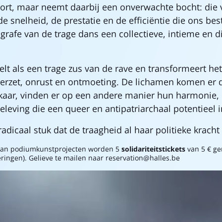
rt, maar neemt daarbij een onverwachte bocht: die v
de snelheid, de prestatie en de efficiëntie die ons be
rafe van de trage dans een collectieve, intieme en d
lt als een trage zus van de rave en transformeert het
erzet, onrust en ontmoeting. De lichamen komen er di
lkaar, vinden er op een andere manier hun harmonie, 
beleving die een queer en antipatriarchaal potentieel i
adicaal stuk dat de traagheid al haar politieke kracht
g van podiumkunstprojecten worden 5
solidariteitstickets
van 5 € ge
ingen). Gelieve te mailen naar reservation@halles.be