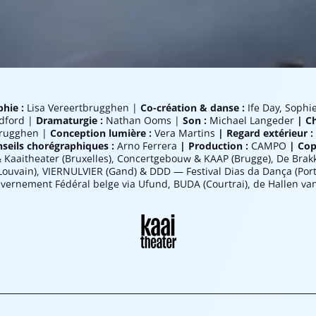
hie :
Lisa Vereertbrugghen |
Co-création & danse :
Ife Day, Sophi
dford |
Dramaturgie :
Nathan Ooms |
Son :
Michael Langeder
| C
brugghen |
Conception lumière :
Vera Martins
| Regard extérieur :
nseils chorégraphiques :
Arno Ferrera
| Production :
CAMPO
| Cop
 Kaaitheater (Bruxelles), Concertgebouw & KAAP (Brugge), De Bra
ouvain), VIERNULVIER (Gand) & DDD — Festival Dias da Dança (Por
vernement Fédéral belge via Ufund, BUDA (Courtrai), de Hallen v