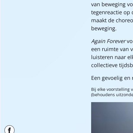
van beweging voo
tegenreactie op 
maakt de choreog
beweging.
Again Forever
voe
een ruimte van v
luisteren naar e
collectieve tijds
Een gevoelig en r
Bij elke voorstellin
(behoudens uitzonder