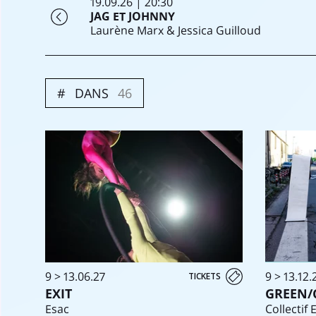
19.09.26 | 20:30
JAG ET JOHNNY
Laurène Marx & Jessica Guilloud
DANS
46
9 > 13.06.27
9 > 13.12.
TICKETS
EXIT
GREEN/
Esac
Collectif