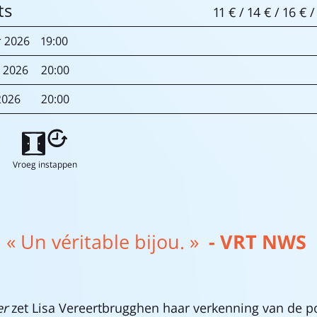
ts
11 € / 14 € / 16 € 
r
2026
19:00
r
2026
20:00
2026
20:00
Vroeg instappen
« Un véritable bijou. »
- VRT NWS
er
zet Lisa Vereertbrugghen haar verkenning van de po