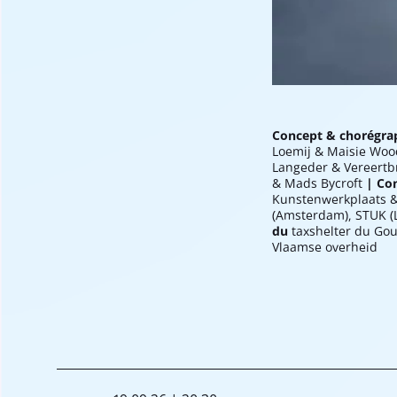
Concept & chorégrap
Loemij & Maisie Woo
Langeder & Vereert
& Mads Bycroft
| Co
Kunstenwerkplaats &
(Amsterdam), STUK (L
du
taxshelter du Gou
Vlaamse overheid