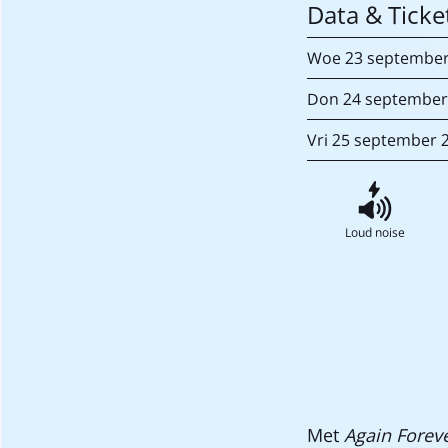
Data & Ticke
Woe
23 septembe
Don
24 septembe
Vri
25 september
Loud noise
Met
Again Forev