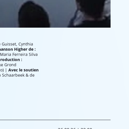
e Guisset, Cynthia
hanson Higher de :
Maria Ferreira Silva
roduction :
kke Grond
to) |
Avec le soutien
an Schaarbeek & de