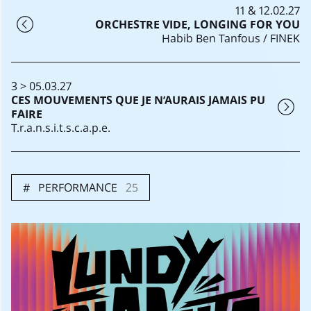
11 & 12.02.27
ORCHESTRE VIDE, LONGING FOR YOU
Habib Ben Tanfous / FINEK
3 > 05.03.27
CES MOUVEMENTS QUE JE N’AURAIS JAMAIS PU
FAIRE
T.r.a.n.s.i.t.s.c.a.p.e.
PERFORMANCE
25