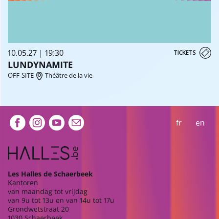
10.05.27 | 19:30
TICKETS
LUNDYNAMITE
OFF-SITE
Théâtre de la vie
Extra navigation
fr
en
Les Halles de Schaerbeek
Kantoren
van maandag tot vrijdag
van 9u tot 13u en van 14u tot 17u
Grondwetstraat 20
1030 Schaerbeek