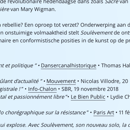
 de revolutionaire hedendaagse dans zoals
Sacre
van 
ière
van Mary Wigman.
rebellie? Een oproep tot verzet? Onderwerping aan d
n onstuimige volmaaktheid stelt
Soulèvement
de ont
naire en conformistische posities in de kunst op de p
t et politique ” •
Dansercanalhistorique
• Thomas Ha
ûlant d’actualité ” •
Mouvement
• Nicolas Villodre, 2
strale !
” •
Info-Chalon
• SBR, 19 novembre 2018
tal et passionnément libre
“•
Le Bien Public
• Lydie C
o chorégraphique sur la résistance
” •
Paris Art
• 11 f
qui explose. Avec Soulèvement, son nouveau solo, la 