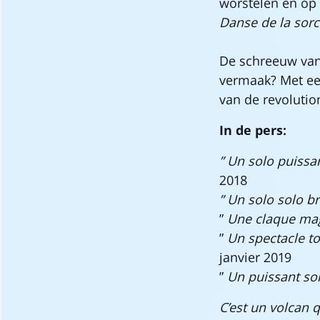
worstelen en op
Danse de la sorc
De schreeuw van 
vermaak? Met ee
van de revolutio
In de pers:
” Un solo puissan
2018
” Un solo solo br
”
Une claque magi
”
Un spectacle to
janvier 2019
”
Un puissant sol
C’est un volcan 