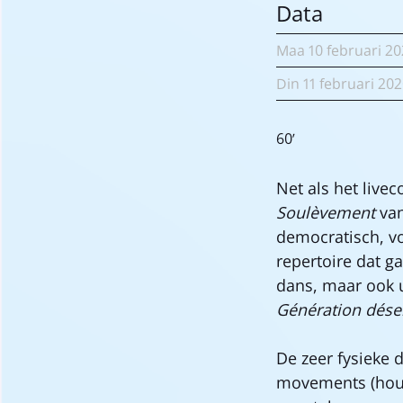
Data
Maa
10 februari
20
Din
11 februari
202
60’
Net als het live
Soulèvement
van
democratisch, vo
repertoire dat 
dans, maar ook 
Génération dés
De zeer fysieke 
movements (house