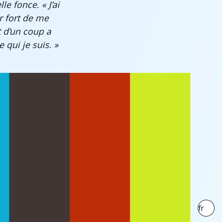
le fonce. « J’ai
ir fort de me
 d’un coup a
e qui je suis. »
fr