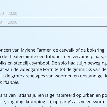
20
20:00
0
20:00
concert van Mylène Farmer, de catwalk of de boksring,
 de theaterruimte een tribune : een verzamelplaats, 
lks en stedelijk symbool. De solo haalt zijn beweging
gaat van de videogame Fortnite tot de gimmicks van 
uit de grote archetypes van woorden en opstandige l
enchantée
.
dans van Tatiana Julien is geïnspireerd op urban en po
, voguing, krumping ...), op party’s als verzetsvorm,