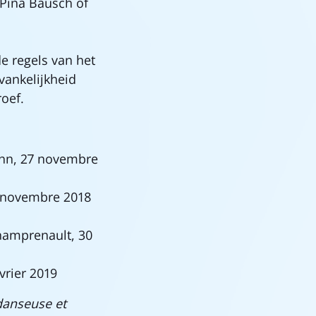
Pina Bausch of
e regels van het
vankelijkheid
roef.
hn, 27 novembre
0 novembre 2018
hamprenault, 30
évrier 2019
danseuse et