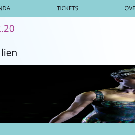
NDA
TICKETS
OV
2.20
ulien