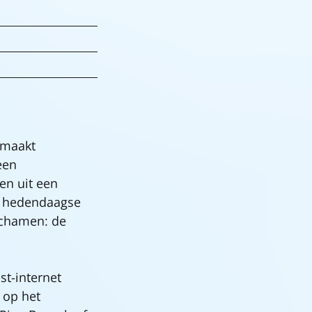
 maakt
een
en uit een
de hedendaagse
ichamen: de
st-internet
 op het