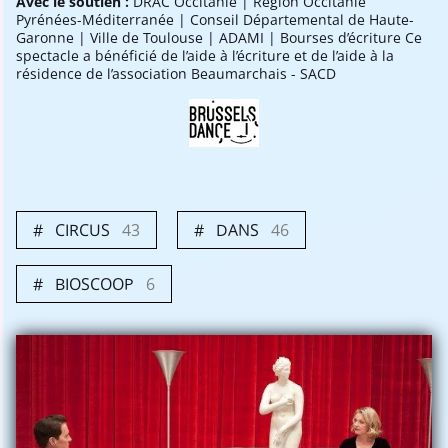
Avec le soutien :
DRAC Occitanie | Région Occitanie
Pyrénées-Méditerranée | Conseil Départemental de Haute-
Garonne | Ville de Toulouse | ADAMI | Bourses d’écriture Ce
spectacle a bénéficié de l’aide à l’écriture et de l’aide à la
résidence de l’association Beaumarchais - SACD
×
BLIJF OP
CIRCUS
43
DANS
46
DE HOOGTE
VAN
BIOSCOOP
6
AL ONS NIEUWS
Newsletter