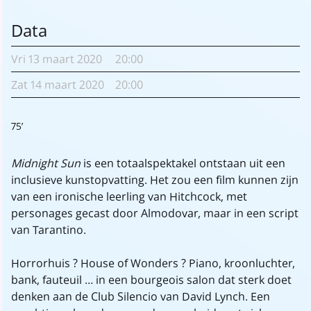
Data
Vri
13 maart
2020
20:00
Zat
14 maart
2020
20:00
75’
Midnight Sun
is een totaalspektakel ontstaan uit een
inclusieve kunstopvatting. Het zou een film kunnen zijn
van een ironische leerling van Hitchcock, met
personages gecast door Almodovar, maar in een script
van Tarantino.
Horrorhuis ? House of Wonders ? Piano, kroonluchter,
bank, fauteuil ... in een bourgeois salon dat sterk doet
denken aan de Club Silencio van David Lynch. Een