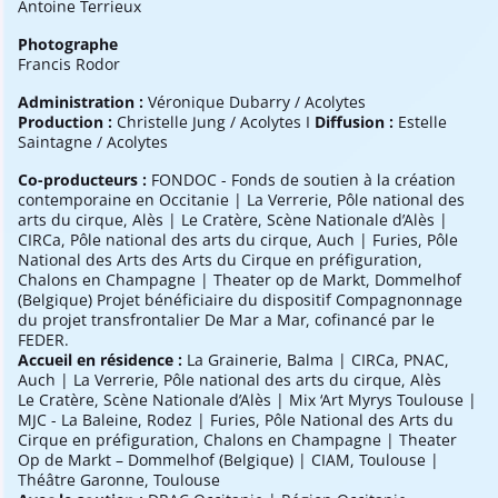
Antoine Terrieux
Photographe
Francis Rodor
Administration :
Véronique Dubarry / Acolytes
Production :
Christelle Jung / Acolytes I
Diffusion :
Estelle
Saintagne / Acolytes
Co-producteurs :
FONDOC - Fonds de soutien à la création
contemporaine en Occitanie | La Verrerie, Pôle national des
arts du cirque, Alès | Le Cratère, Scène Nationale d’Alès |
CIRCa, Pôle national des arts du cirque, Auch | Furies, Pôle
National des Arts des Arts du Cirque en préfiguration,
Chalons en Champagne | Theater op de Markt, Dommelhof
(Belgique) Projet bénéficiaire du dispositif Compagnonnage
du projet transfrontalier De Mar a Mar, cofinancé par le
FEDER.
Accueil en résidence :
La Grainerie, Balma | CIRCa, PNAC,
Auch | La Verrerie, Pôle national des arts du cirque, Alès
Le Cratère, Scène Nationale d’Alès | Mix ‘Art Myrys Toulouse |
MJC - La Baleine, Rodez | Furies, Pôle National des Arts du
Cirque en préfiguration, Chalons en Champagne | Theater
Op de Markt – Dommelhof (Belgique) | CIAM, Toulouse |
Théâtre Garonne, Toulouse