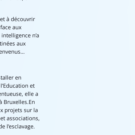
t critique.
et à découvrir
 face aux
intelligence n’a
stinées aux
bienvenus…
taller en
l’Education et
entueuse, elle a
 à Bruxelles.En
 projets sur la
 et associations,
de l’esclavage.