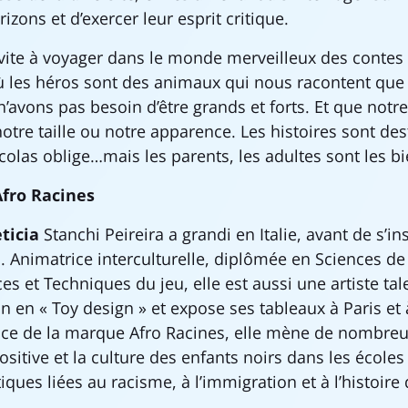
eurs horizons et d’exercer leur espri
vite à voyager dans le monde merveilleux des contes 
ù les héros sont des animaux qui nous racontent que
’avons pas besoin d’être grands et forts. Et que notre 
notre taille ou notre apparence. Les histoires sont de
icolas oblige…mais les parents, les adultes sont les 
Afro Racines
ticia
Stanchi Peireira a grandi en Italie, avant de s’ins
. Animatrice interculturelle, diplômée en Sciences de 
es et Techniques du jeu, elle est aussi une artiste tal
on en « Toy design » et expose ses tableaux à Paris et
ice de la marque Afro Racines, elle mène de nombreux
sitive et la culture des enfants noirs dans les écoles
iques liées au racisme, à l’immigration et à l’histoire 