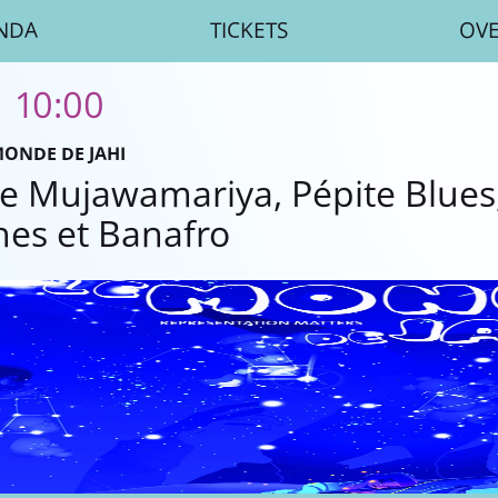
NDA
TICKETS
OV
| 10:00
MONDE DE JAHI
ce Mujawamariya, Pépite Blue
nes et Banafro