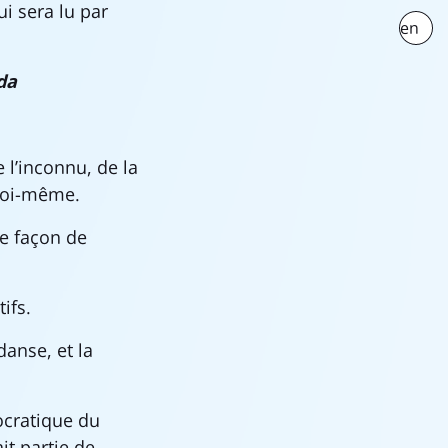
ui sera lu par
en
da
 l’inconnu, de la
 soi-même.
ne façon de
ifs.
danse, et la
ocratique du
it partie de