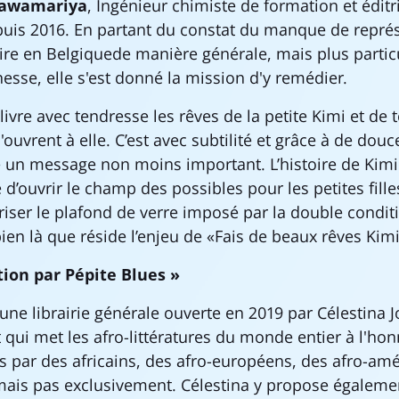
jawamariya
, Ingénieur chimiste de formation et éditri
uis 2016. En partant du constat du manque de représ
e en Belgiquede manière générale, mais plus partic
unesse, elle s'est donné la mission d'y remédier.
ivre avec tendresse les rêves de la petite Kimi et de 
s'ouvrent à elle. C’est avec subtilité et grâce à de douc
re un message non moins important. L’histoire de Kimi
d’ouvrir le champ des possibles pour les petites fille
iser le plafond de verre imposé par la double condit
 bien là que réside l’enjeu de «Fais de beaux rêves Kimi
tion par Pépite Blues »
 une librairie générale ouverte en 2019 par Célestina 
t qui met les afro-littératures du monde entier à l'ho
 par des africains, des afro-européens, des afro-amé
mais pas exclusivement. Célestina y propose égaleme