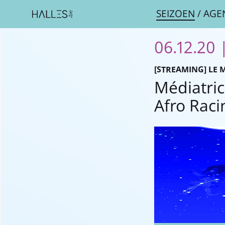
SEIZOEN
/
AGE
06.12.20 
[STREAMING] LE 
Médiatri
Afro Raci