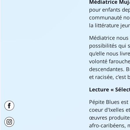
Médiatrice Mu
pour enfants dep
communauté noir
la littérature je
Médiatrice nous l
possibilités qui 
qu’elle nous liv
volonté farouche 
descendantes. Br
et racisée, c’est
Lecture « Sélec
Pépite Blues est
coeur d'Ixelles e
œuvres produites
afro-caribéens, 