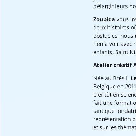
d’élargir l
Zoubida
vous in
deux histoires o
obstacles, nous n
rien à voir avec 
enfants, Saint N
Atelier créatif 
Née au Brésil,
Le
Belgique en 2011
bientôt en scienc
fait une formati
tant que fondatr
représentation po
et sur les thémat