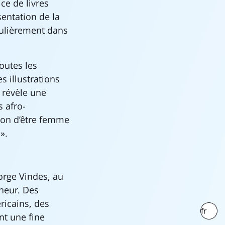
ce de livres
entation de la
ulièrement dans
toutes les
es illustrations
 révèle une
s afro-
ion d’être femme
».
Jorge Vindes, au
nneur. Des
ricains, des
fr
nt une fine