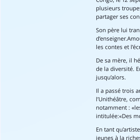
plusieurs troupe
partager ses co
Son père lui tran
d’enseigner.Amour
les contes et l’éc
De sa mère, il hé
de la diversité. 
jusqu’alors.
Il a passé trois
l’Unithéâtre, co
notamment : «les
intitulée:«Des m
En tant qu’artiste
jeunes à la riche