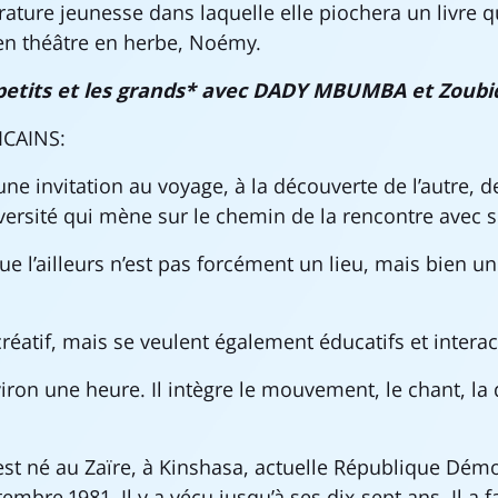
érature jeunesse dans laquelle elle piochera un livre q
en théâtre en herbe, Noémy.
 petits et les grands* avec DADY MBUMBA et Zoubi
ICAINS:
ne invitation au voyage, à la découverte de l’autre, de
iversité qui mène sur le chemin de la rencontre avec
ue l’ailleurs n’est pas forcément un lieu, mais bien u
créatif, mais se veulent également éducatifs et interact
viron une heure. Il intègre le mouvement, le chant, la 
est né au Zaïre, à Kinshasa, actuelle République Dém
embre 1981. Il y a vécu jusqu’à ses dix-sept ans. Il a fa