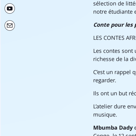
sélection de litt
notre étudiante 
Conte pour les
LES CONTES AFR
Les contes sont u
richesse de la d
C’est un rappel q
regarder.
Ils ont un but ré
L’atelier dure en
musique.
Mbumba Dady
Congo, le 12 sept