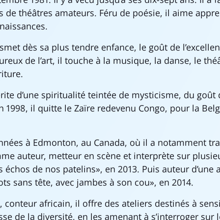
s de théâtres amateurs. Féru de poésie, il aime appr
nnaissances.
smet dès sa plus tendre enfance, le goût de l’excellen
eux de l’art, il touche à la musique, la danse, le théâ
riture.
rite d’une spiritualité teintée de mysticisme, du goût
En 1998, il quitte le Zaïre redevenu Congo, pour la Belgi
 années à Edmonton, au Canada, où il a notamment tra
mme auteur, metteur en scène et interprète sur plusie
 échos de nos patelins», en 2013. Puis auteur d’une 
ots sans tête, avec jambes à son cou», en 2014.
, conteur africain, il offre des ateliers destinés à sensi
sse de la diversité, en les amenant à s’interroger sur