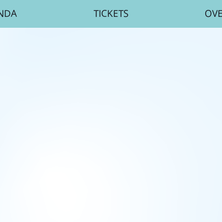
NDA
TICKETS
OV