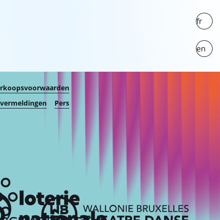
fr
en
erkoopsvoorwaarden
 vermeldingen
Pers