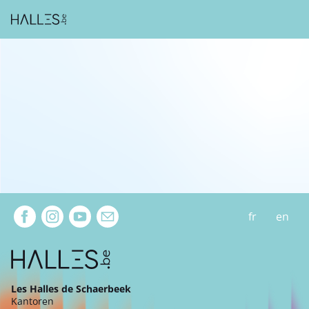
Extra navigation
fr
en
Les Halles de Schaerbeek
Kantoren