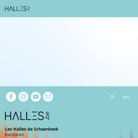
Extra navigation
fr
en
Les Halles de Schaerbeek
Kantoren