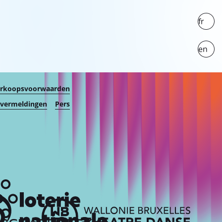
fr
en
erkoopsvoorwaarden
 vermeldingen
Pers