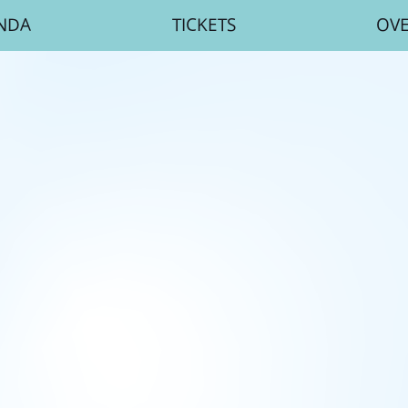
NDA
TICKETS
OV