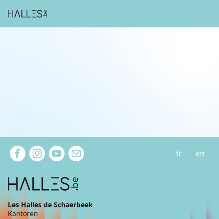
Extra navigation
fr
en
Les Halles de Schaerbeek
Kantoren