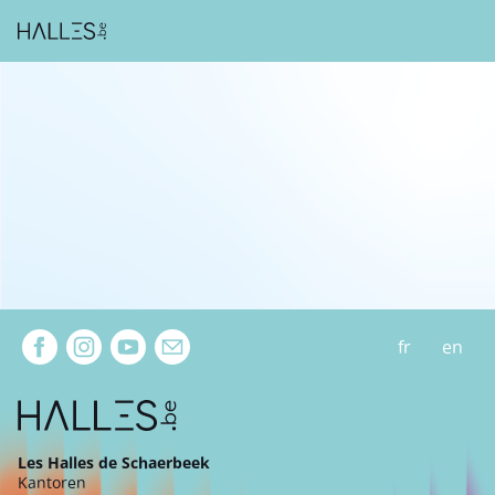
Extra navigation
fr
en
Les Halles de Schaerbeek
Kantoren