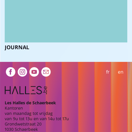
JOURNAL
Extra navigation
fr
en
Les Halles de Schaerbeek
Kantoren
van maandag tot vrijdag
van 9u tot 13u en van 14u tot 17u
Grondwetstraat 20
1030 Schaerbeek