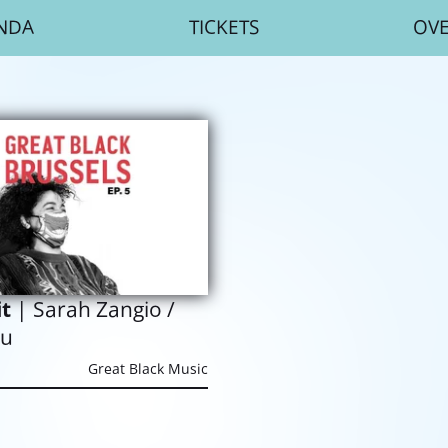
NDA
TICKETS
OV
it
| Sarah Zangio /
ou
Great Black Music