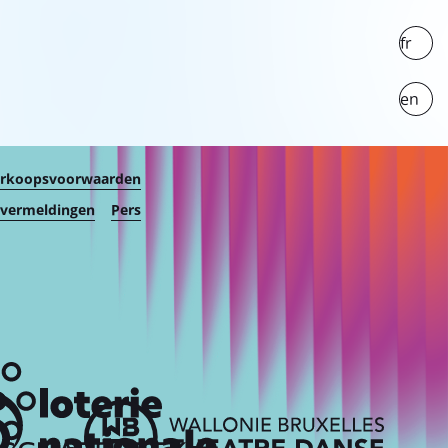
fr
en
erkoopsvoorwaarden
 vermeldingen
Pers