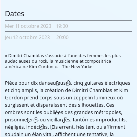
Dates
Mer
11 octobre
2023
19:00
Jeu
12 octobre
2023
20:00
« Dimitri Chamblas s’associe à l’une des femmes les plus
audacieuses du rock, la musicienne et compositrice
américaine Kim Gordon ». - The New Yorker
Pièce pour dix danseur..euse..s, cinq guitares électriques
et cinq amplis, la création de Dimitri Chamblas et Kim
Gordon prend corps sous un zeppelin lumineux où
surgissent et disparaissent des silhouettes. Ces
ombres sont les oublié·es des grandes métropoles,
prisonnier·ere·s ou vieillard·es, fantômes improductifs,
négligés, indécis·es. I..els errent, hésitent ou affirment
soudain un élan vital, affichent une tentative, la