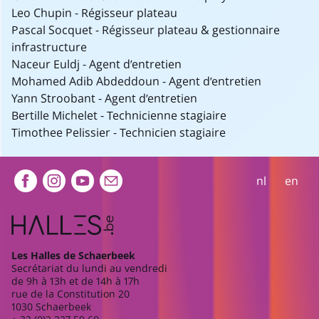
Leo Chupin - Régisseur plateau
Pascal Socquet - Régisseur plateau & gestionnaire
infrastructure
Naceur Euldj - Agent d’entretien
Mohamed Adib Abdeddoun - Agent d’entretien
Yann Stroobant - Agent d’entretien
Bertille Michelet - Technicienne stagiaire
Timothee Pelissier - Technicien stagiaire
Extra navigation
nl
en
Les Halles de Schaerbeek
Secrétariat du lundi au vendredi
de 9h à 13h et de 14h à 17h
rue de la Constitution 20
1030 Schaerbeek