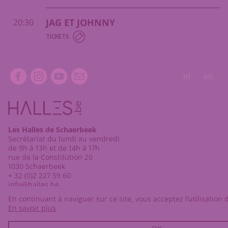
JAG ET JOHNNY
20:30
TICKETS
Extra navigation
nl
en
Les Halles de Schaerbeek
Secrétariat du lundi au vendredi
de 9h à 13h et de 14h à 17h
rue de la Constitution 20
1030 Schaerbeek
+ 32 (0)2 227 59 60
info@halles.be
En continuant à naviguer sur ce site, vous acceptez l’utilisation 
Billetterie
En savoir plus
mercredi de 14h00 à 18h00
ainsi qu’1h avant chaque représentation