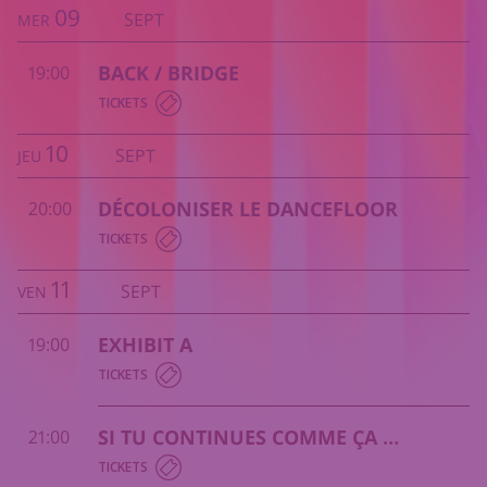
09
SEPT
MER
BACK / BRIDGE
19:00
TICKETS
10
SEPT
JEU
DÉCOLONISER LE DANCEFLOOR
20:00
TICKETS
11
SEPT
VEN
EXHIBIT A
19:00
TICKETS
SI TU CONTINUES COMME ÇA ...
21:00
TICKETS