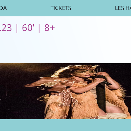
DA
TICKETS
LES H
.23 | 60’ | 8+