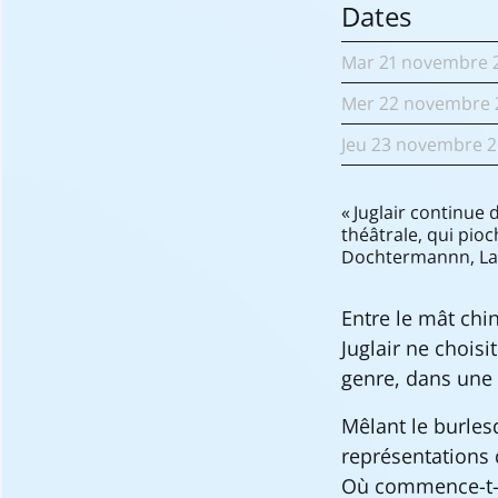
Dates
Mar
21 novembre
Mer
22 novembre
Jeu
23 novembre
2
« Juglair continue
théâtrale, qui pio
Dochtermannn, La
Entre le mât chi
Juglair ne choisi
genre, dans une o
Mêlant le burlesq
représentations d
Où commence-t-il