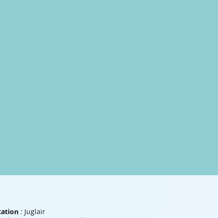
tation
: Juglair