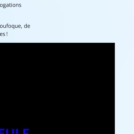
rogations
loufoque, de
es !