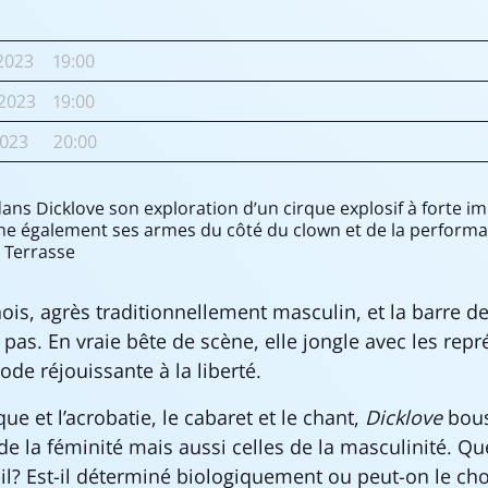
2023
19:00
2023
19:00
023
20:00
 dans Dicklove son exploration d’un cirque explosif à forte 
che également ses armes du côté du clown et de la performa
 Terrasse
nois, agrès traditionnellement masculin, et la barre d
t pas. En vraie bête de scène, elle jongle avec les rep
de réjouissante à la liberté.
ue et l’acrobatie, le cabaret et le chant,
Dicklove
bous
e la féminité mais aussi celles de la masculinité. Que
? Est-il déterminé biologiquement ou peut-on le ch