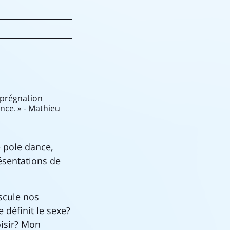
imprégnation
nce. » - Mathieu
e pole dance,
résentations de
cule nos
 définit le sexe?
oisir? Mon