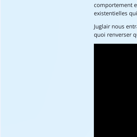
comportement est
existentielles qu
Juglair nous ent
quoi renverser q