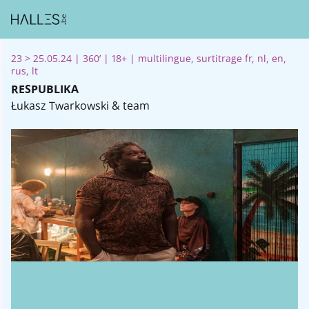
23 > 25.05.24 | 360’ | 18+ | multilingue, surtitrage fr, nl, en,
rus, lt
RESPUBLIKA
Łukasz Twarkowski & team