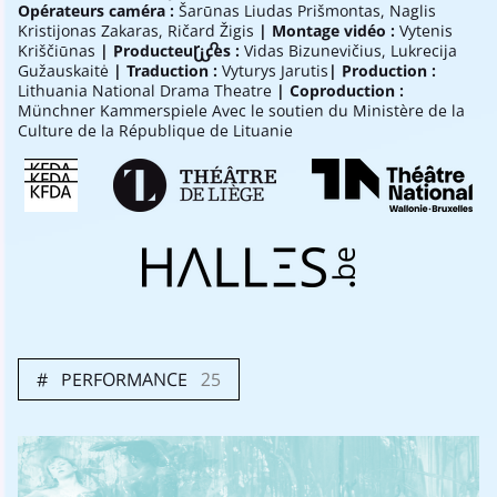
Opérateurs caméra :
Šarūnas Liudas Prišmontas, Naglis
Kristijonas Zakaras, Ričard Žigis
| Montage vidéo :
Vytenis
Kriščiūnas
| Producteur·ices :
Vidas Bizunevičius, Lukrecija
Gužauskaitė
| Traduction :
Vyturys Jarutis
| Production :
Lithuania National Drama Theatre
| Coproduction :
Münchner Kammerspiele Avec le soutien du Ministère de la
Culture de la République de Lituanie
PERFORMANCE
25