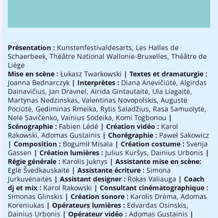
Présentation :
Kunstenfestivaldesarts, Les Halles de
Schaerbeek, Théâtre National Wallonie-Bruxelles, Théâtre de
Liège
Mise en scène :
Łukasz Twarkowski
| Textes et dramaturgie :
Joanna Bednarczyk
| Interprètes :
Diana Anevičiūtė, Algirdas
Dainavičius, Jan Dravnel, Airida Gintautaitė, Ula Liagaitė,
Martynas Nedzinskas, Valentinas Novopolskis, Augustė
Pociūtė, Gediminas Rmeika, Rytis Saladžius, Rasa Samuolytė,
Nelė Savičenko, Vainius Sodeika, Komi Togbonou
|
Scénographie :
Fabien Lédé
| Création vidéo :
Karol
Rakowski, Adomas Gustainis
| Chorégraphie :
Paweł Sakowicz
| Composition :
Bogumił Misala
| Création costume :
Svenja
Gassen
| Création lumières :
Julius Kuršys, Dainius Urbonis
|
Régie générale :
Karolis Juknys
| Assistante mise en scène:
Eglė Švedkauskaitė
| Assistante écriture :
Simona
Jurkuvėnaitės
| Assistant designer :
Rokas Valiauga
| Coach
dj et mix :
Karol Rakowski
| Consultant cinématographique :
Simonas Glinskis
| Création sonore :
Karolis Drėma, Adomas
Koreniukas
| Opérateurs lumières :
Edvardas Osinskis,
Dainius Urbonis
| Opérateur vidéo :
Adomas Gustainis
|