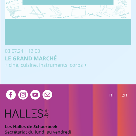
03.07.24 | 12:00
LE GRAND MARCHÉ
+ ciné, cuisine, instruments, corps +
Extra navigation
nl
en
Les Halles de Schaerbeek
Secrétariat du lundi au vendredi