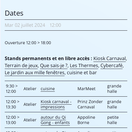
Dates
Mar
02 juillet
2024
12:00
Ouverture 12:00 > 18:00
Stands permanents et en libre accès :
Kiosk Carnaval
,
Terrain de jeux
,
Que sais-je ?
,
Les Thermes
,
Cybercafé
,
Le jardin aux mille fenêtres
, cuisine et bar
9:30 >
grande
Atelier
cuisine
MarMeet
12:00
halle
12:00 >
Kiosk carnaval -
Prinz Zonder
grande
Atelier
13:30
impressions
Carnaval
halle
12:00 >
autour du Qi
Appoline
petite
Atelier
13:00
Gong - enfants
Borne
halle