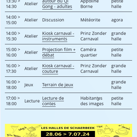
13:30 >
autour du Qi
Appoline
petite
Atelier
14:30
Gong - adultes
Borne
halle
14:00 >
Atelier
Discussion
Météorite
agora
15:00
14:00 >
Kiosk carnaval -
Prinz Zonder
grande
Atelier
15:30
instruments
Carnaval
halle
15:00 >
Projection film +
Caméra
petite
Atelier
16:00
débat
quartier
halle
16:00 >
Kiosk carnaval -
Prinz Zonder
grande
Atelier
17:30
couture
Carnaval
halle
16:00 >
grande
Jeux
Terrain de jeux
18:00
halle
17:00 >
Lecture de
Habitant·es
petite
Lecture
18:00
contes
des images
halle