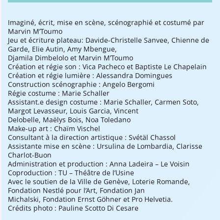
Imaginé, écrit, mise en scène, scénographié et costumé par
Marvin M’Toumo
Jeu et écriture plateau: Davide-Christelle Sanvee, Chienne de
Garde, Elie Autin, Amy Mbengue,
Djamila Dimbelolo et Marvin M’Toumo
Création et régie son : Vica Pacheco et Baptiste Le Chapelain
Création et régie lumière : Alessandra Domingues
Construction scénographie : Angelo Bergomi
Régie costume : Marie Schaller
Assistant.e design costume : Marie Schaller, Carmen Soto,
Margot Levasseur, Louis Garcia, Vincent
Delobelle, Maëlys Bois, Noa Toledano
Make-up art : Chaïm Vischel
Consultant à la direction artistique : Svétäl Chassol
Assistante mise en scène : Ursulina de Lombardia, Clarisse
Charlot-Buon
Administration et production : Anna Ladeira – Le Voisin
Coproduction : TU – Théâtre de l’Usine
Avec le soutien de la Ville de Genève, Loterie Romande,
Fondation Nestlé pour l’Art, Fondation Jan
Michalski, Fondation Ernst Göhner et Pro Helvetia.
Crédits photo : Pauline Scotto Di Cesare