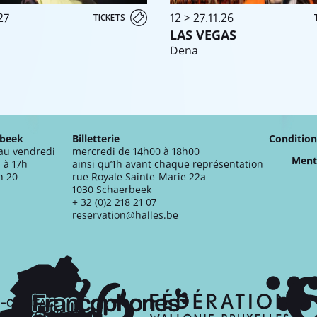
27
12 > 27.11.26
TICKETS
LAS VEGAS
Dena
rbeek
Billetterie
Condition
 au vendredi
mercredi de 14h00 à 18h00
Menti
 à 17h
ainsi qu’1h avant chaque représentation
n 20
rue Royale Sainte-Marie 22a
1030 Schaerbeek
+ 32 (0)2 218 21 07
reservation@halles.be