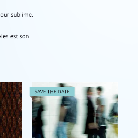
amour sublime,
vies est son
SAVE THE DATE