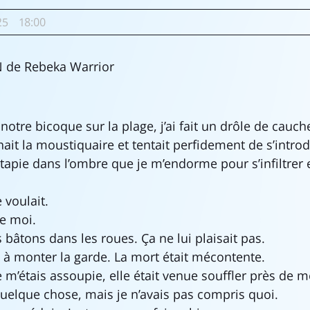
25
18:00
de Rebeka Warrior
notre bicoque sur la plage, j’ai fait un drôle de cauc
ait la moustiquaire et tentait perfidement de s’intro
it tapie dans l’ombre que je m’endorme pour s’infiltrer
e voulait.
de moi.
s bâtons dans les roues. Ça ne lui plaisait pas.
it à monter la garde. La mort était mécontente.
e m’étais assoupie, elle était venue souffler près de m
elque chose, mais je n’avais pas compris quoi.