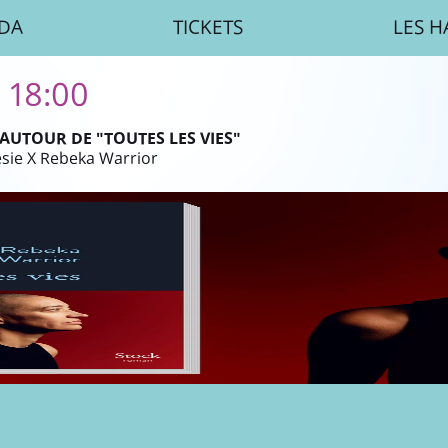
DA
TICKETS
LES H
| 18:00
UTOUR DE "TOUTES LES VIES"
ésie X Rebeka Warrior