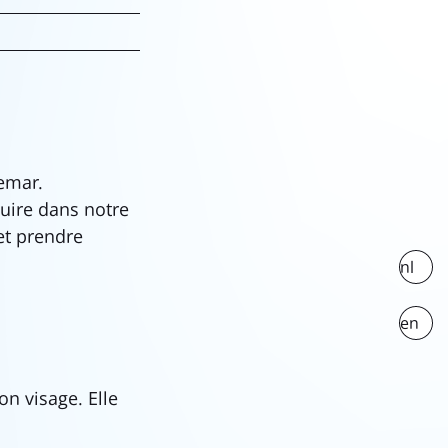
hemar.
duire dans notre
 et prendre
nl
en
on visage. Elle