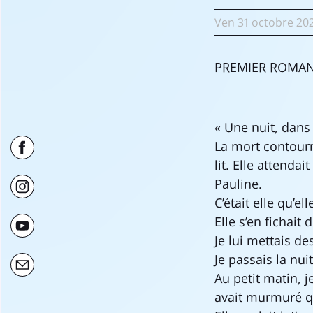
Ven
31 octobre
20
PREMIER ROMAN 
« Une nuit, dans 
La mort contourn
lit. Elle attenda
Pauline.
C’était elle qu’ell
Elle s’en fichait 
Je lui mettais de
Je passais la nu
Au petit matin, j
avait murmuré qu