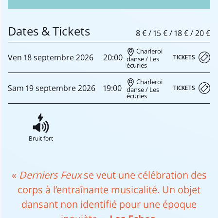
Dates & Tickets
8 € / 15 € / 18 € / 20 €
Charleroi
Ven
18 septembre
2026
20:00
TICKETS
danse / Les
écuries
Charleroi
Sam
19 septembre
2026
19:00
TICKETS
danse / Les
écuries
Bruit fort
«
Derniers Feux
se veut une célébration des
corps à l’entraînante musicalité. Un objet
dansant non identifié pour une époque