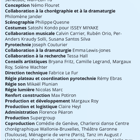
Conception
Némo Flouret
Collaboration à la chorégraphie et à la dramaturgie
Philomène Jander
Scénographie
Philippe Quesne
Costumes
Satoshi Kondo pour ISSEY MIYAKE
Collaboration musicale
Calvin Carrier, Rubén Orio, Per-
Anders Kraudy Solli, Susana Santos Silva
Pyrotechnie
Joseph Couturier
Collaboration à la dramaturgie
Emma Lewis-Jones
Collaboration à la recherche
Tessa Hall
Conseils artistiques
Bryana Fritz, Camille Legrand, Margaux
Roy, Solène Wachter
Direction technique
Fabrice Le Fur
Régie plateau et coordination pyrotechnie
Rémy Ebras
Régie son
Mikaël Plunian
Régie lumière
Nicolas Marc
Renfort construction
Max Potiron
Production et développement
Margaux Roy
Production et logistique
Claire Heyl
Administration
Florence Péaron
Production
Supergroup
Coproduction
Comédie de Genève, Charleroi danse Centre
chorégraphique Wallonie-Bruxelles, Théâtre Garonne
(Toulouse), Ménagerie de verre (Paris), Tanz im August /