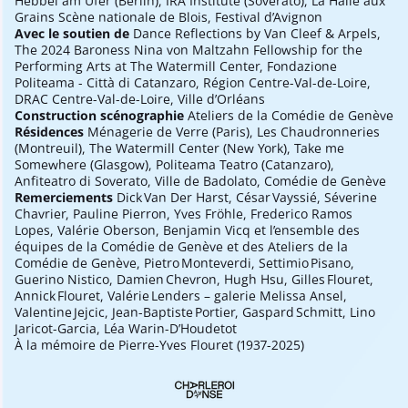
Hebbel am Ufer (Berlin), IRA Institute (Soverato), La Halle aux
Grains Scène nationale de Blois, Festival d’Avignon
Avec le soutien de
Dance Reflections by Van Cleef & Arpels,
The 2024 Baroness Nina von Maltzahn Fellowship for the
Performing Arts at The Watermill Center, Fondazione
Politeama - Città di Catanzaro, Région Centre-Val-de-Loire,
DRAC Centre-Val-de-Loire, Ville d’Orléans
Construction scénographie
Ateliers de la Comédie de Genève
Résidences
Ménagerie de Verre (Paris), Les Chaudronneries
(Montreuil), The Watermill Center (New York), Take me
Somewhere (Glasgow), Politeama Teatro (Catanzaro),
Anfiteatro di Soverato, Ville de Badolato, Comédie de Genève
Remerciements
Dick Van Der Harst, César Vayssié, Séverine
Chavrier, Pauline Pierron, Yves Fröhle, Frederico Ramos
Lopes, Valérie Oberson, Benjamin Vicq et l’ensemble des
équipes de la Comédie de Genève et des Ateliers de la
Comédie de Genève, Pietro Monteverdi, Settimio Pisano,
Guerino Nistico, Damien Chevron, Hugh Hsu, Gilles Flouret,
Annick Flouret, Valérie Lenders – galerie Melissa Ansel,
Valentine Jejcic, Jean-Baptiste Portier, Gaspard Schmitt, Lino
Jaricot-Garcia, Léa Warin-D’Houdetot
À la mémoire de Pierre-Yves Flouret (1937-2025)