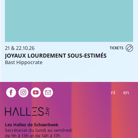
21 & 22.10.26
TICKETS
JOYAUX LOURDEMENT SOUS-ESTIMÉS
Bast Hippocrate
Extra navigation
nl
en
Les Halles de Schaerbeek
Secrétariat du lundi au vendredi
de 9h à 13h et de 14h à 17h