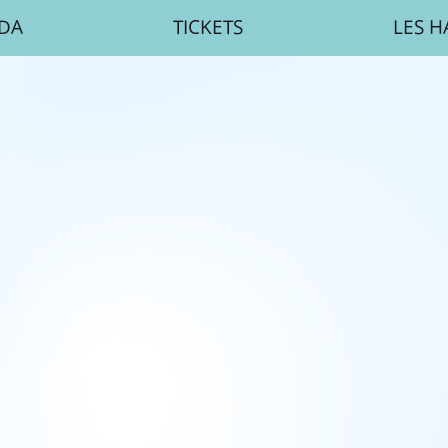
DA
TICKETS
LES H