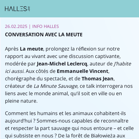
26.02.2025
| INFO HALLES
CONVERSATION AVEC LA MEUTE
Après
La meute
, prolongez la réflexion sur notre
rapport au vivant avec une discussion captivante,
modérée par
Jean-Michel Leclercq
, auteur de
J’habite
ici aussi
. Aux côtés de
Emmanuelle Vincent
,
chorégraphe du spectacle, et de
Thomas Jean
,
créateur de
La Minute Sauvage
, ce talk interrogera nos
liens avec le monde animal, qu’il soit en ville ou en
pleine nature.
Comment les humains et les animaux cohabitent-ils
aujourd’hui ? Sommes-nous capables de reconnaître
et respecter la part sauvage qui nous entoure – et celle
qui subsiste en nous ? De la forêt de Białowieża aux