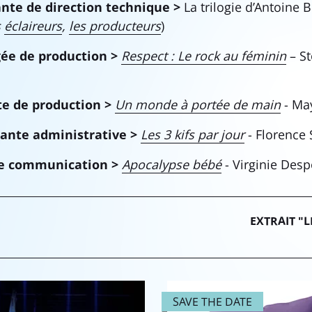
ante de direction technique >
La trilogie d’Antoine B
s
éclaireurs
,
les producteurs
)
gée de production >
Respect : Le rock au féminin
– St
te de production >
Un monde à portée de main
- May
tante administrative >
Les 3 kifs par jour
- Florence 
e communication >
Apocalypse bébé
- Virginie Des
EXTRAIT "L
SAVE THE DATE