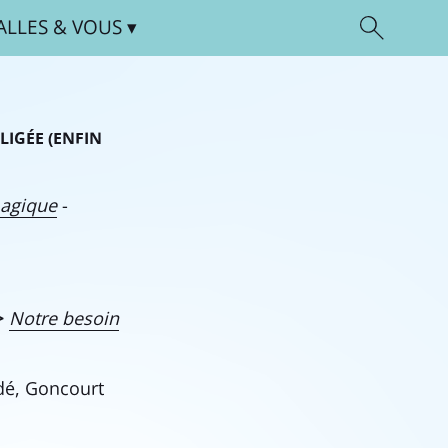
ALLES
& VOUS
LIGÉE (ENFIN
agique
-
>
Notre besoin
dé, Goncourt