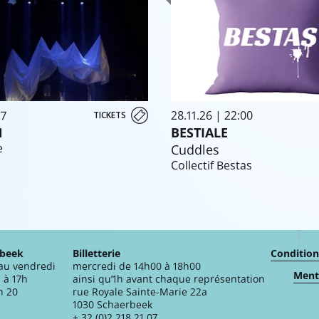
27
28.11.26 | 22:00
TICKETS
N
BESTIALE
e
Cuddles
Collectif Bestas
rbeek
Billetterie
Condition
 au vendredi
mercredi de 14h00 à 18h00
Menti
 à 17h
ainsi qu’1h avant chaque représentation
n 20
rue Royale Sainte-Marie 22a
1030 Schaerbeek
+ 32 (0)2 218 21 07