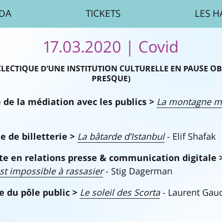
DA
TICKETS
LES H
17.03.2020
| Covid
LECTIQUE D’UNE INSTITUTION CULTURELLE EN PAUSE OB
PRESQUE)
de la médiation avec les publics
>
La montagne m
 de billetterie >
La bâtarde d’Istanbul
- Elif Shafak
te en relations presse & communication digitale 
st impossible à rassasier
- Stig Dagerman
e du pôle public >
Le soleil des Scorta
- Laurent Gau