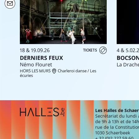
18 & 19.09.26
4 & 5.02.
TICKETS
DERNIERS FEUX
BOCSO
Némo Flouret
La Drach
HORS LES MURS
Charleroi danse / Les
écuries
Extra navigation
Les Halles de Schae
Secrétariat du lundi
de 9h à 13h et de 14h
rue de la Constitutio
1030 Schaerbeek
+ 32 (0)2 227 59 60