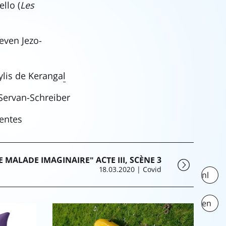
ello (
Les
even Jezo-
lis de Keranga
l
Servan-Schreiber
pentes
E MALADE IMAGINAIRE" ACTE III, SCÈNE 3
18.03.2020
| Covid
nl
en