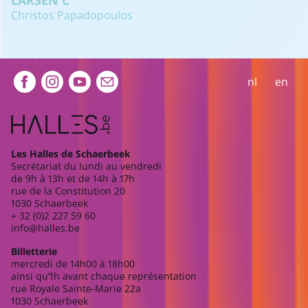
Christos Papadopoulos
Extra navigation
nl
en
Les Halles de Schaerbeek
Secrétariat du lundi au vendredi
de 9h à 13h et de 14h à 17h
rue de la Constitution 20
1030 Schaerbeek
+ 32 (0)2 227 59 60
info@halles.be
Billetterie
mercredi de 14h00 à 18h00
ainsi qu’1h avant chaque représentation
rue Royale Sainte-Marie 22a
1030 Schaerbeek