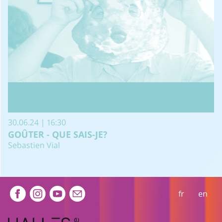
30.06.24 | 16:30
GOÛTER - QUE SAIS-JE?
Sebastien Vial
Extra navigation
fr
en