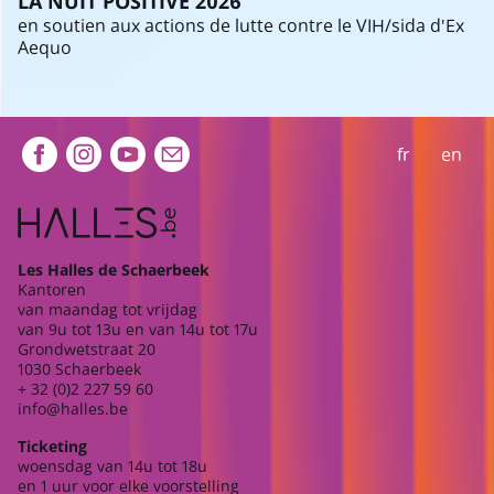
LA NUIT POSITIVE 2026
en soutien aux actions de lutte contre le VIH/sida d'Ex
Aequo
Extra navigation
fr
en
Les Halles de Schaerbeek
Kantoren
van maandag tot vrijdag
van 9u tot 13u en van 14u tot 17u
Grondwetstraat 20
1030 Schaerbeek
+ 32 (0)2 227 59 60
info@halles.be
Ticketing
woensdag van 14u tot 18u
en 1 uur voor elke voorstelling