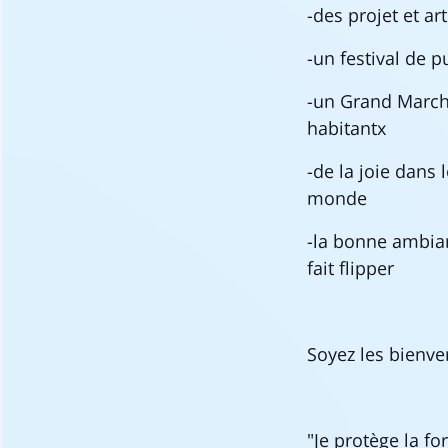
-des projet et ar
-un festival de p
-un Grand Marché
habitantx
-de la joie dans
monde
-la bonne ambian
fait flipper
Soyez les bienve
"Je protège la fo