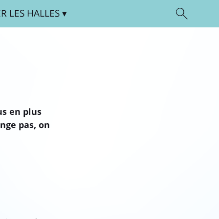
ER
LES HALLES
s en plus
nge pas, on