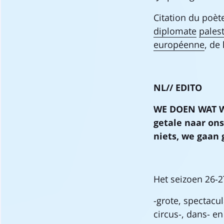
Citation du poè
diplomate
pales
européenne
, de
NL//
EDITO
WE DOEN WAT WE
getale naar on
niets, we gaan
Het seizoen 26-2
-grote, spectacu
circus-, dans- e