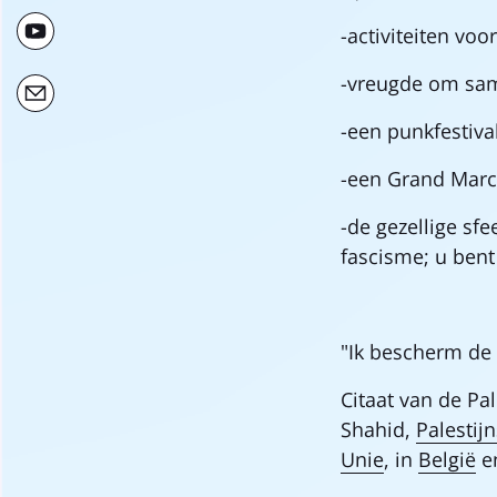
-activiteiten vo
-vreugde om sam
-een punkfestival
-een Grand Marc
-de gezellige sf
fascisme; u bent
"Ik bescherm de 
Citaat van de Pa
Shahid,
Palestij
Unie
, in
België
e