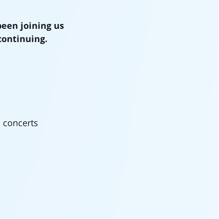
een joining us
continuing.
d concerts