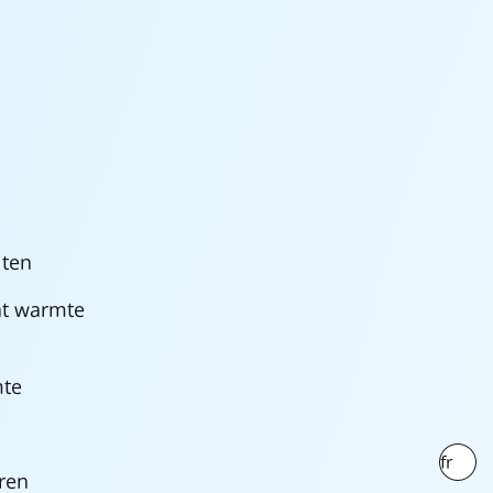
iten
at warmte
mte
fr
ren