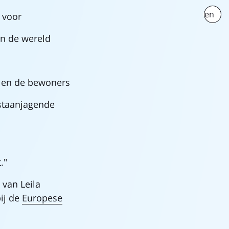
en
e voor
n de wereld
t en de bewoners
gstaanjagende
."
 van Leila
ij de
Europese