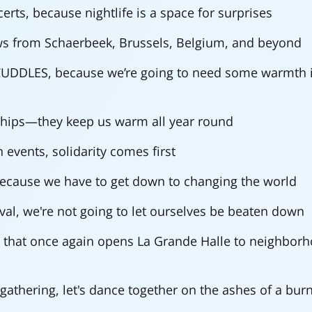
erts, because nightlife is a space for surprises
ows from Schaerbeek, Brussels, Belgium, and beyond
 CUDDLES, because we’re going to need some warmth i
rships—they keep us warm all year round
en events, solidarity comes first
because we have to get down to changing the world
ival, we're not going to let ourselves be beaten down
 that once again opens La Grande Halle to neighbor
e gathering, let's dance together on the ashes of a bur