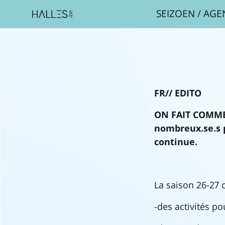
SEIZOEN
/
AGE
FR// EDITO
ON FAIT COMME 
nombreux.se.s 
continue.
La saison 26-27 c
-des activités po