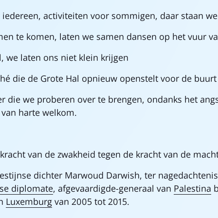
or iedereen, activiteiten voor sommigen, daar staan w
en te komen, laten we samen dansen op het vuur va
, we laten ons niet klein krijgen
hé die de Grote Hal opnieuw openstelt voor de buur
eer die we proberen over te brengen, ondanks het an
 van harte welkom.
kracht van de zwakheid tegen de kracht van de macht
lestijnse dichter Marwoud Darwish, ter nagedachtenis
nse
diplomate
, afgevaardigde-generaal van
Palestina
b
n
Luxemburg
van 2005 tot 2015.