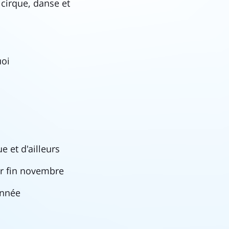
 cirque, danse et
uoi
e et d'ailleurs
ur fin novembre
année