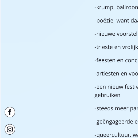
-krump, ballroom
-poëzie, want d
-nieuwe voorste
-trieste en vroli
-feesten en conc
-artiesten en vo
-een nieuw fest
gebruiken
-steeds meer par
-geëngageerde e
-queercultuur, 