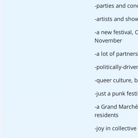
-parties and conc
-artists and sh
-a new festival,
November
-a lot of partne
-politically-driv
-queer culture, 
-just a punk fest
-a Grand Marché
residents
-joy in collectiv