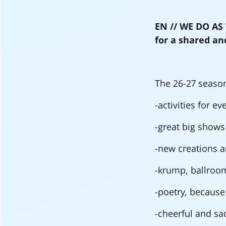
EN //
WE DO AS 
for a shared a
The 26-27 season
-activities for 
-great big shows
-new creations an
-krump, ballroo
-poetry, because 
-cheerful and s