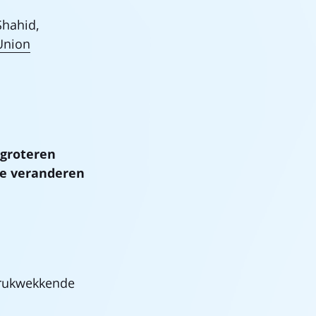
Shahid,
Union
groteren
We veranderen
ndrukwekkende