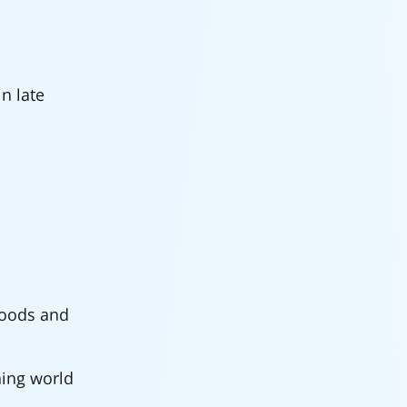
n late
hoods and
ning world