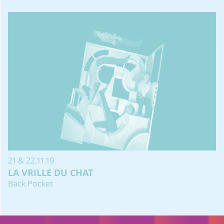
21 & 22.11.19
LA VRILLE DU CHAT
Back Pocket