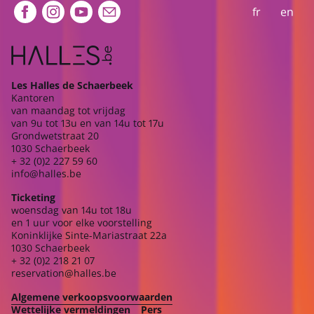
Extra navigation
fr
en
Les Halles de Schaerbeek
Kantoren
van maandag tot vrijdag
van 9u tot 13u en van 14u tot 17u
Grondwetstraat 20
1030 Schaerbeek
+ 32 (0)2 227 59 60
info@halles.be
Ticketing
woensdag van 14u tot 18u
en 1 uur voor elke voorstelling
Koninklijke Sinte-Mariastraat 22a
1030 Schaerbeek
+ 32 (0)2 218 21 07
reservation@halles.be
Algemene verkoopsvoorwaarden
Wettelijke vermeldingen
Pers