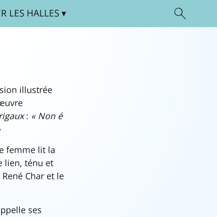
ER
LES HALLES
ion illustrée
’œuvre
rigaux
:
« Non é
»
e femme lit la
 lien, ténu et
 René Char et le
appelle ses