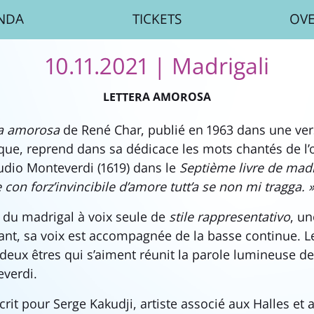
NDA
TICKETS
OV
10.11.2021
| Madrigali
LETTERA AMOROSA
ra amorosa
de René Char, publié en 1963 dans une vers
que, reprend dans sa dédicace les mots chantés de l
dio Monteverdi (1619) dans le
Septième livre de mad
e con forz’invincibile d’amore tutt’a se non mi tragga. 
n du madrigal à voix seule de
stile rappresentativo
, un
ant, sa voix est accompagnée de la basse continue. Le
e deux êtres qui s’aiment réunit la parole lumineuse de
everdi.
crit pour Serge Kakudji, artiste associé aux Halles et 