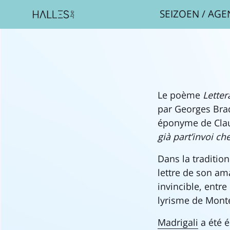
SEIZOEN
/
AGE
Le poème
Lette
par Georges Bra
éponyme de Clau
già part’invoi ch
Dans la traditio
lettre de son am
invincible, entr
lyrisme de Mont
Madrigali
a été é