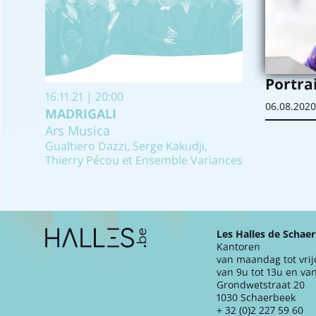
Portra
16.11.21 | 20:00
06.08.2020
MADRIGALI
Ars Musica
Gualtiero Dazzi, Serge Kakudji,
Thierry Pécou et Ensemble Variances
Extra navigation
Les Halles de Schae
Kantoren
van maandag tot vri
van 9u tot 13u en van
Grondwetstraat 20
1030 Schaerbeek
+ 32 (0)2 227 59 60