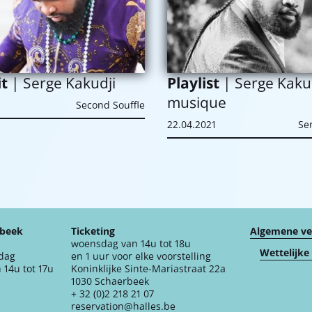
Playlist
| Serge Kakud
it
| Serge Kakudji
musique
Second Souffle
22.04.2021
Se
rbeek
Ticketing
Algemene v
woensdag van 14u tot 18u
Wettelijke
jdag
en 1 uur voor elke voorstelling
 14u tot 17u
Koninklijke Sinte-Mariastraat 22a
1030 Schaerbeek
+ 32 (0)2 218 21 07
reservation@halles.be