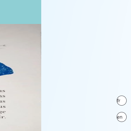
fr
en