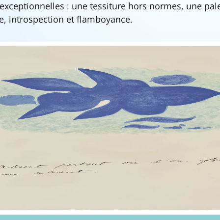
 exceptionnelles : une tessiture hors normes, une pale
se, introspection et flamboyance.