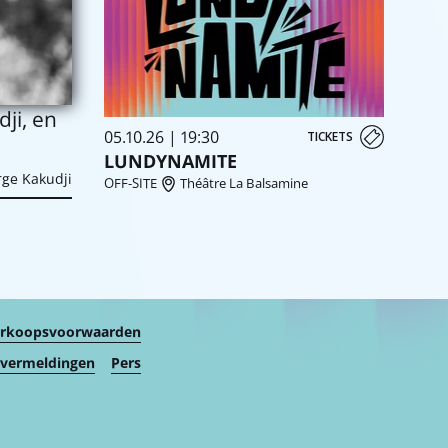
ji, en
05.10.26 | 19:30
TICKETS
LUNDYNAMITE
rge Kakudji
OFF-SITE
Théâtre La Balsamine
erkoopsvoorwaarden
 vermeldingen
Pers