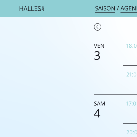
SAISON
/
AGEN
VEN
18:
3
21:
SAM
17:
4
20: