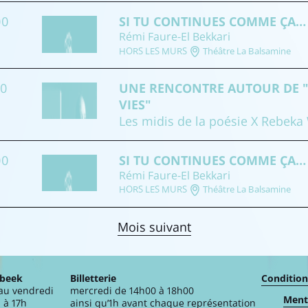
00
SI TU CONTINUES COMME ÇA...
Rémi Faure-El Bekkari
HORS LES MURS
Théâtre La Balsamine
00
UNE RENCONTRE AUTOUR DE "
VIES"
Les midis de la poésie X Rebeka
00
SI TU CONTINUES COMME ÇA...
Rémi Faure-El Bekkari
HORS LES MURS
Théâtre La Balsamine
Mois suivant
rbeek
Billetterie
Condition
 au vendredi
mercredi de 14h00 à 18h00
Menti
 à 17h
ainsi qu’1h avant chaque représentation