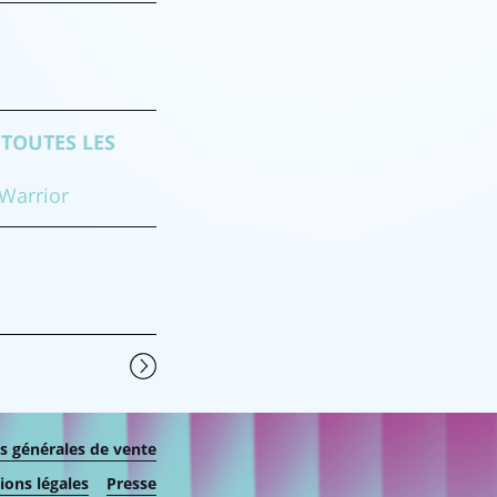
TOUTES LES
 Warrior
s générales de vente
ons légales
Presse