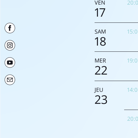
VEN
20:
17
SAM
15:
18
MER
19:
22
JEU
14:
23
20: