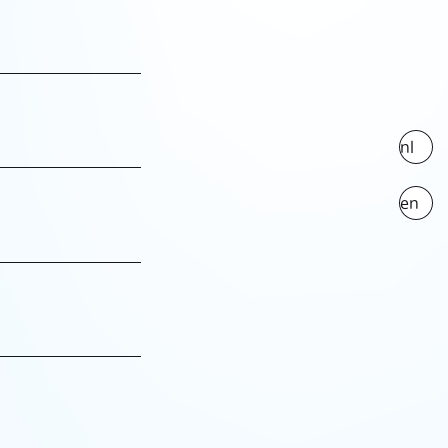
nl
en