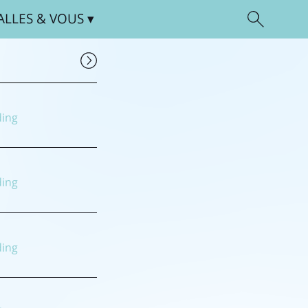
ALLES
& VOUS
ding
ding
ding