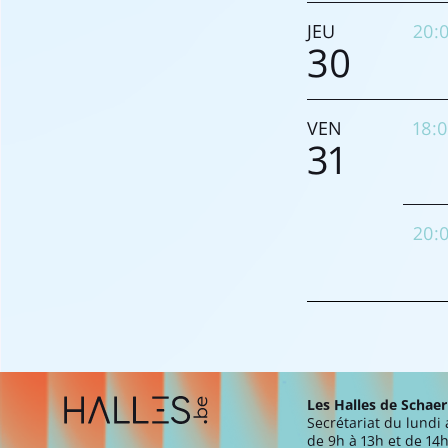
JEU
20:
30
VEN
18:
31
20:
Extra navigation
Les Halles de Schae
Secrétariat du lundi
de 9h à 13h et de 14h