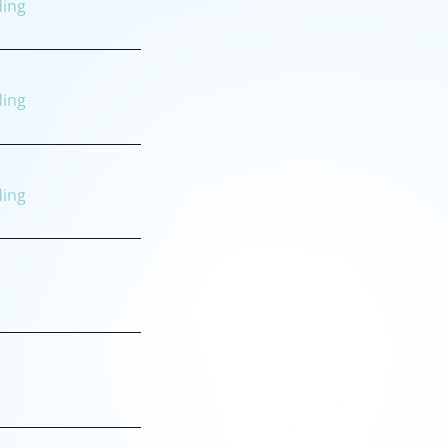
ding
ding
ding