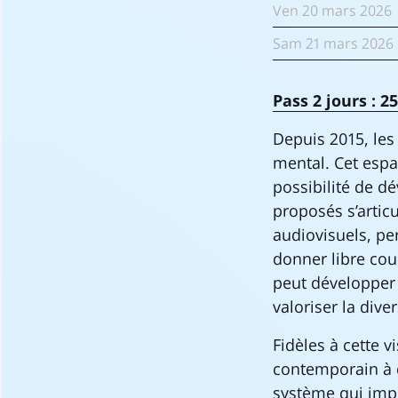
Ven
20 mars
2026
Sam
21 mars
2026
Pass 2 jours : 2
Depuis 2015, les 
mental. Cet espac
possibilité de d
proposés s’articu
audiovisuels, pe
donner libre co
peut développer 
valoriser la dive
Fidèles à cette v
contemporain à d
système qui imp