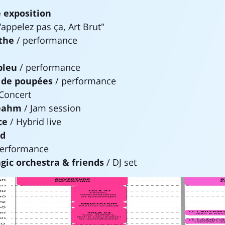
 exposition
'appelez pas ça, Art Brut"
nthe
/ performance
bleu
/ performance
 de poupées
/ performance
Concert
reahm
/ Jam session
ce
/ Hybrid live
od
performance
gic orchestra & friends
/ DJ set