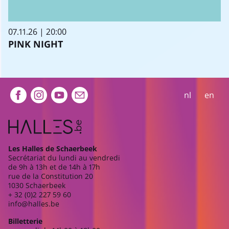
07.11.26 | 20:00
PINK NIGHT
Extra navigation
nl
en
Les Halles de Schaerbeek
Secrétariat du lundi au vendredi
de 9h à 13h et de 14h à 17h
rue de la Constitution 20
1030 Schaerbeek
+ 32 (0)2 227 59 60
info@halles.be
Billetterie